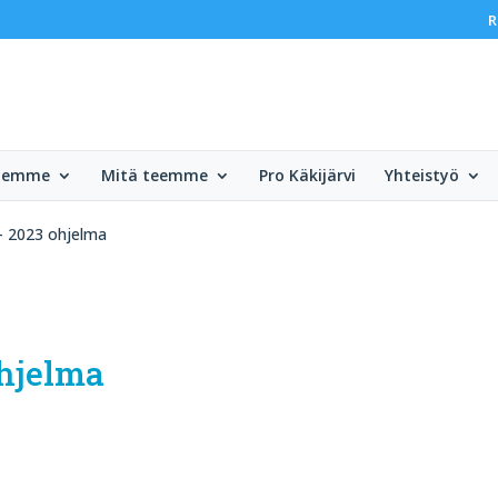
R
olemme
Mitä teemme
Pro Käkijärvi
Yhteistyö
– 2023 ohjelma
ohjelma