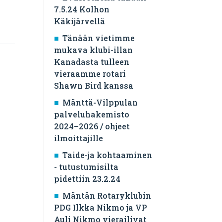
7.5.24 Kolhon
Käkijärvellä
Tänään vietimme
mukava klubi-illan
Kanadasta tulleen
vieraamme rotari
Shawn Bird kanssa
Mänttä-Vilppulan
palveluhakemisto
2024–2026 / ohjeet
ilmoittajille
Taide-ja kohtaaminen
- tutustumisilta
pidettiin 23.2.24
Mäntän Rotaryklubin
PDG Ilkka Nikmo ja VP
Auli Nikmo vierailivat