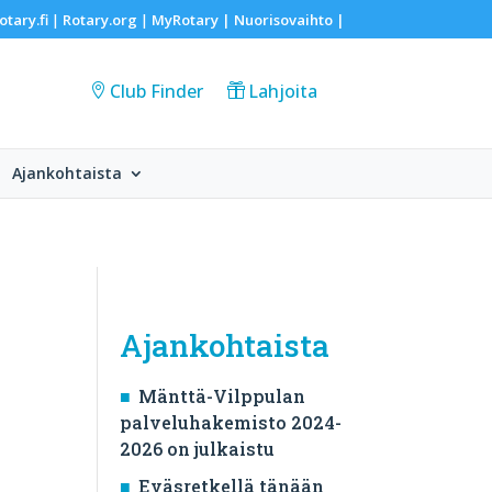
otary.fi
Rotary.org
MyRotary |
Nuorisovaihto
|
|
|
Club Finder
Lahjoita
Ajankohtaista
Ajankohtaista
Mänttä-Vilppulan
palveluhakemisto 2024-
2026 on julkaistu
Eväsretkellä tänään