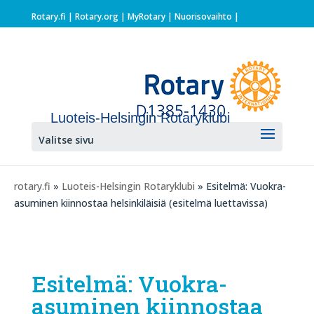
Rotary.fi
|
Rotary.org
|
MyRotary |
Nuorisovaihto
|
Luoteis-Helsingin Rotaryklubi
Valitse sivu
rotary.fi
»
Luoteis-Helsingin Rotaryklubi
» Esitelmä: Vuokra-
asuminen kiinnostaa helsinkiläisiä (esitelmä luettavissa)
Esitelmä: Vuokra-
asuminen kiinnostaa