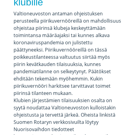
klubille
Valtioneuvoston antaman ohjeistuksen
perusteella piirikuvernööreillä on mahdollisuus
ohjeistaa piirinsä klubeja keskeyttämään
toimintansa määräajaksi tai kunnes alkava
koronaviruspandemia on julistettu
päättyneeksi. Piirikuvernööreillä on tässä
poikkeustilanteessa valtuutus siirtää myös
piirin kevätkauden tilaisuuksia, kunnes
pandemiatilanne on selkeytynyt. Päätökset
ehditään tekemään myöhemmin. Kukin
piirikuvernööri harkitsee tarvittavat toimet
piirinsä tilanteen mukaan.
Klubien järjestämien tilaisuuksien osalta on
syytä noudattaa Valtioneuvoston kulloistakin
ohjeistusta ja tervettä järkeä. Oheista linkistä
Suomen Rotaryn verkkosivuilta löytyy
Nuorisovaihdon tiedotteet