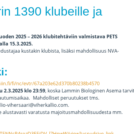
rin 1390 klubeille ja
uoden 2025 – 2026 klubitehtäviin valmistava PETS
lla 15.3.2025.
edustajaa kustakin klubista, lisäksi mahdollisuus NVA-
i:
miin.fi/fi/nc/evtr/67a203e62d370b80238b4570
2.3.2025 klo 23:59
, koska Lammin Biologinen Asema tarvi
autumisaikaa. Mahdolliset peruutukset tms.
lio-vihersaari@viherkallio.com.
le alustavasti varatusta majoitusmahdollisuudesta mm.
PqfT5NNcP4rozD3E5jDV_l7HpwW/view?usp=drive_link