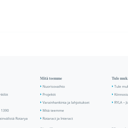
Mitä teemme
Tule muk
Nuorisovaihto
Tule mu
nkilöt
Projektit
Kiinnost
Varainhankinta ja lahjoitukset
RYLA – J
ä 1390
Mitä teemme
invälistä Rotarya
Rotaract ja Interact