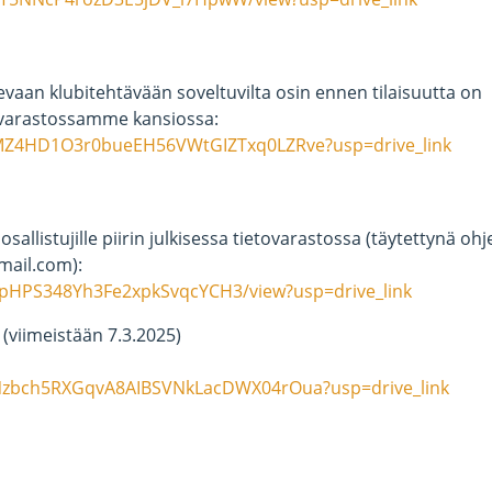
evaan klubitehtävään soveltuvilta osin ennen tilaisuutta on
tovarastossamme kansiossa:
s/1MZ4HD1O3r0bueEH56VWtGIZTxq0LZRve?usp=drive_link
 osallistujille piirin julkisessa tietovarastossa (täytettynä oh
mail.com):
ryipHPS348Yh3Fe2xpkSvqcYCH3/view?usp=drive_link
 (viimeistään 7.3.2025)
s/1Nzbch5RXGqvA8AIBSVNkLacDWX04rOua?usp=drive_link