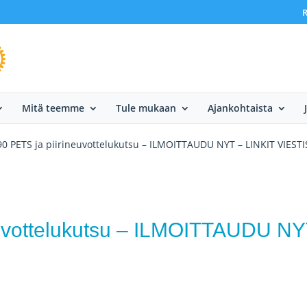
R
Mitä teemme
Tule mukaan
Ajankohtaista
0 PETS ja piirineuvottelukutsu – ILMOITTAUDU NYT – LINKIT VIESTI
euvottelukutsu – ILMOITTAUDU N