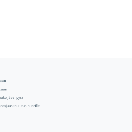
aan
kaan
aako jäsenyys?
ohtajuuskoulutus nuorille