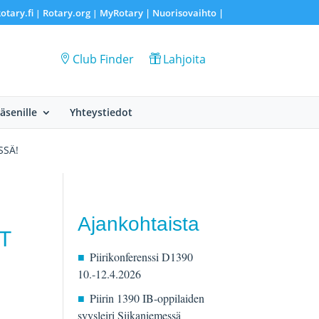
otary.fi
Rotary.org
MyRotary |
Nuorisovaihto
|
|
|
Club Finder
Lahjoita
Jäsenille
Yhteystiedot
SSÄ!
Ajankohtaista
YT
Piirikonferenssi D1390
10.-12.4.2026
Piirin 1390 IB-oppilaiden
syysleiri Siikaniemessä