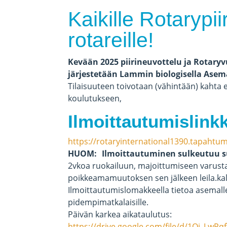
Kaikille Rotarypii
rotareille!
Kevään 2025 piirineuvottelu ja Rotaryv
järjestetään Lammin biologisella Asema
Tilaisuuteen toivotaan (vähintään) kahta 
koulutukseen,
Ilmoittautumislinkk
https://rotaryinternational1390.tapahtu
HUOM: Ilmoittautuminen sulkeutuu su 
2vkoa ruokailuun, majoittumiseen varust
poikkeamamuutoksen sen jälkeen leila.kal
Ilmoittautumislomakkeella tietoa asemal
pidempimatkalaisille.
Päivän karkea aikataulutus:
https://drive.google.com/file/d/1Qi_Lw