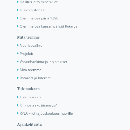
Hallitus ja toimihenkilöt
Klubin historiaa
Olemme osa piiriä 1390
Olemme osa kansainvälistä Rotarya
Mitä teemme
Nuorisovaihto
Projektit
Varainhankinta ja lahjoitukset
Mitä teemme
Rotaract ja Interact
Tule mukaan
Tule mukaan
Kiinnostaako jäsenyys?
RYLA – Johtajuuskoulutus nuorille
Ajankohtaista