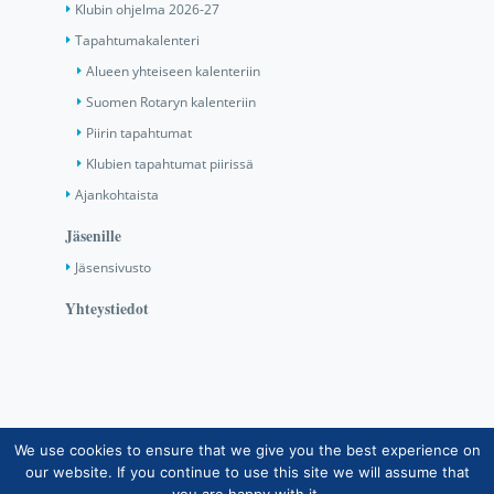
Klubin ohjelma 2026-27
Tapahtumakalenteri
Alueen yhteiseen kalenteriin
Suomen Rotaryn kalenteriin
Piirin tapahtumat
Klubien tapahtumat piirissä
Ajankohtaista
Jäsenille
Jäsensivusto
Yhteystiedot
We use cookies to ensure that we give you the best experience on
Copyright © Suomen Rotarypalvelu ry 2026 |
our website. If you continue to use this site we will assume that
Jäsentietojärjestelmän tietosuojaseloste
|
Henkilötietojen