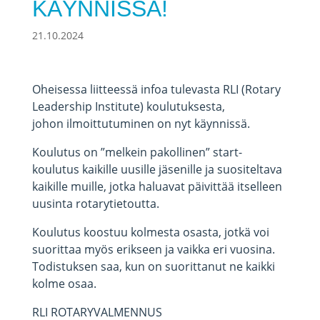
KÄYNNISSÄ!
21.10.2024
Oheisessa liitteessä infoa tulevasta RLI (Rotary
Leadership Institute) koulutuksesta,
johon ilmoittutuminen on nyt käynnissä.
Koulutus on ”melkein pakollinen” start-
koulutus kaikille uusille jäsenille ja suositeltava
kaikille muille, jotka haluavat päivittää itselleen
uusinta rotarytietoutta.
Koulutus koostuu kolmesta osasta, jotkä voi
suorittaa myös erikseen ja vaikka eri vuosina.
Todistuksen saa, kun on suorittanut ne kaikki
kolme osaa.
RLI ROTARYVALMENNUS