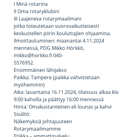
I Minä rotarina
II Oma rotaryklubini
III Laajeneva rotarymaailmani
jotka toteutetaan vuorovaikutteisesti
keskustellen piirin kouluttajien ohjaamina.
Ilmoittautuminen: maanantai 4.11.2024
mennessä, PDG Mikko Hörkkö,
mikko@horkko.fi 040-
5576952.
Ensimmäinen lähijakso
Paikka: Tampere (paikka vahvistetaan
myöhemmin)
Aika: lauantaina 16.11.2024, tilaisuus alkaa klo
9:00 kahvilla ja päättyy 16:00 mennessä
Hinta: Omakustanteinen eli lounas ja kahvi
Sisältö:
Näkemyksiä johtajuuteen
Rotarymaailmamme
Etiikka – ammattipalvelu