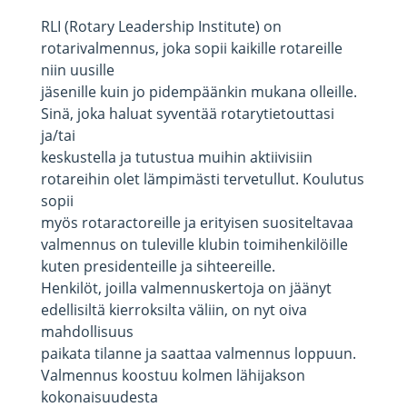
RLI (Rotary Leadership Institute) on
rotarivalmennus, joka sopii kaikille rotareille
niin uusille
jäsenille kuin jo pidempäänkin mukana olleille.
Sinä, joka haluat syventää rotarytietouttasi
ja/tai
keskustella ja tutustua muihin aktiivisiin
rotareihin olet lämpimästi tervetullut. Koulutus
sopii
myös rotaractoreille ja erityisen suositeltavaa
valmennus on tuleville klubin toimihenkilöille
kuten presidenteille ja sihteereille.
Henkilöt, joilla valmennuskertoja on jäänyt
edellisiltä kierroksilta väliin, on nyt oiva
mahdollisuus
paikata tilanne ja saattaa valmennus loppuun.
Valmennus koostuu kolmen lähijakson
kokonaisuudesta