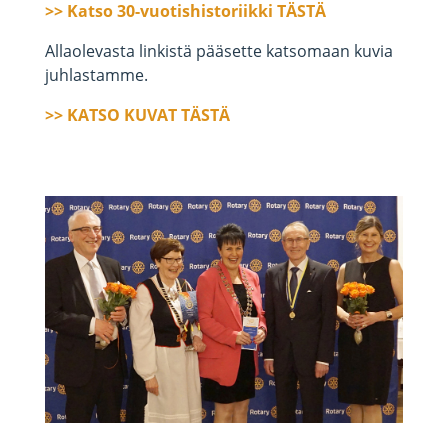
>> Katso 30-vuotishistoriikki TÄSTÄ
Allaolevasta linkistä pääsette katsomaan kuvia
juhlastamme.
>> KATSO KUVAT TÄSTÄ
rotary-lahti-laune-30v