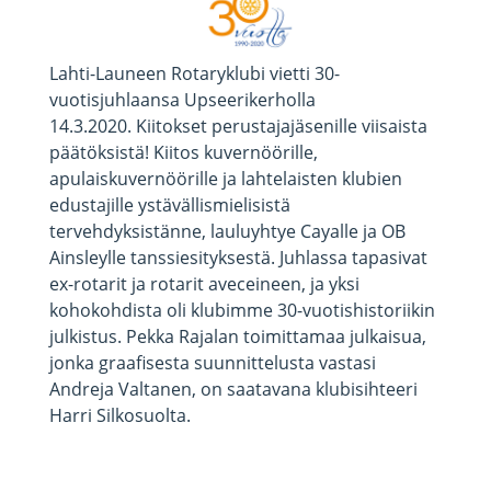
Lahti-Launeen Rotaryklubi vietti 30-
vuotisjuhlaansa Upseerikerholla
14.3.2020. Kiitokset perustajajäsenille viisaista
päätöksistä! Kiitos kuvernöörille,
apulaiskuvernöörille ja lahtelaisten klubien
edustajille ystävällismielisistä
tervehdyksistänne, lauluyhtye Cayalle ja OB
Ainsleylle tanssiesityksestä. Juhlassa tapasivat
ex-rotarit ja rotarit aveceineen, ja yksi
kohokohdista oli klubimme 30-vuotishistoriikin
julkistus. Pekka Rajalan toimittamaa julkaisua,
jonka graafisesta suunnittelusta vastasi
Andreja Valtanen, on saatavana klubisihteeri
Harri Silkosuolta.