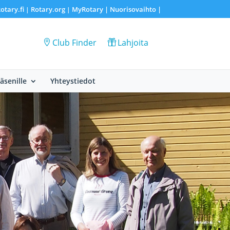
otary.fi
Rotary.org
MyRotary |
Nuorisovaihto
|
|
|
Club Finder
Lahjoita
Jäsenille
Yhteystiedot