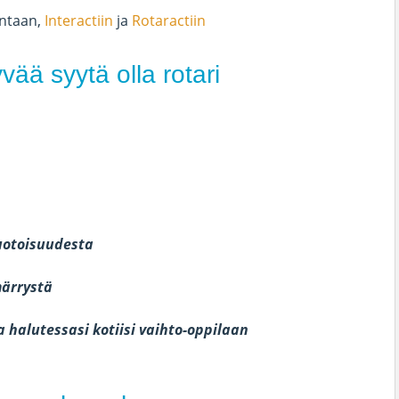
intaan,
Interactiin
ja
Rotaractiin
ä syytä olla rotari
muotoisuudesta
märrystä
 halutessasi kotiisi vaihto-oppilaan