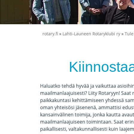
rotary.fi
»
Lahti-Launeen Rotaryklubi ry
»
Tul
Kiinnosta
Haluatko tehdä hyvää ja vaikuttaa asioihin
maailmanlaajuisesti? Liity Rotaryyn! Saa
paikkakuntasi kehittämiseen yhdessä sama
oman yhteisösi jäsenenä, ammattisi edust
kansainvälinen toimija, jonka kautta ava
maailmanlaajuiseen toimintaan. Saat eri
paikallisesti, valtakunnallisesti kuin laaje