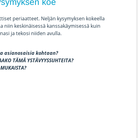
ysymyksen koe
tiset periaatteet. Neljän kysymyksen kokeella
a niin keskinäisessä kanssakäymisessä kuin
nasi ja tekosi niiden avulla.
a asianosaisia kohtaan?
TAAKO TÄMÄ YSTÄVYYSSUHTEITA?
N MUKAISTA?