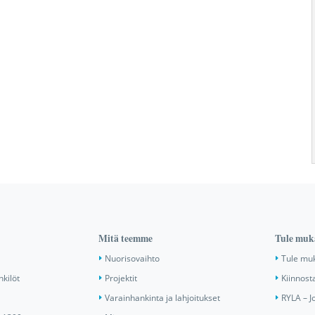
Mitä teemme
Tule muk
Nuorisovaihto
Tule mu
nkilöt
Projektit
Kiinnost
Varainhankinta ja lahjoitukset
RYLA – J