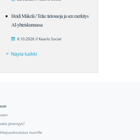
Heidi Mäkelä / Telia: tietosuoja ja sen merkitys
AI-yhteiskunnassa
6.10.2026 // Kaarlo Social
Näytä kaikki
aan
kaan
aako jäsenyys?
ohtajuuskoulutus nuorille