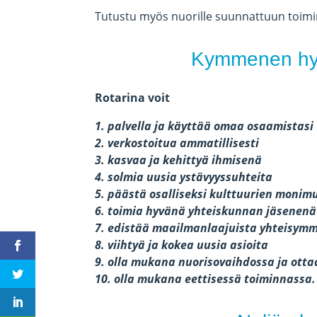
Tutustu myös nuorille suunnattuun toim
Kymmenen hyvä
Rotarina voit
1. palvella ja käyttää omaa osaamistasi
2. verkostoitua ammatillisesti
3. kasvaa ja kehittyä ihmisenä
4. solmia uusia ystävyyssuhteita
5. päästä osalliseksi kulttuurien moni
6. toimia hyvänä yhteiskunnan jäsenenä
7. edistää maailmanlaajuista yhteisym
8. viihtyä ja kokea uusia asioita
9. olla mukana nuorisovaihdossa ja ottaa
10. olla mukana eettisessä toiminnassa.