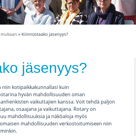
e mukaan
» Kiinnostaako jäsenyys?
ako jäsenyys?
 niin kotipaikkakunnallasi kuin
t rotarina hyvän mahdollisuuden oman
nhenkisten vaikuttajien kanssa. Voit tehdä paljon
ajana, osaajana ja vaikuttajana. Rotary on
utuu mahdollisuuksia ja näköaloja myös
nomaisen mahdollisuuden verkostoitumiseen niin
mminkin.