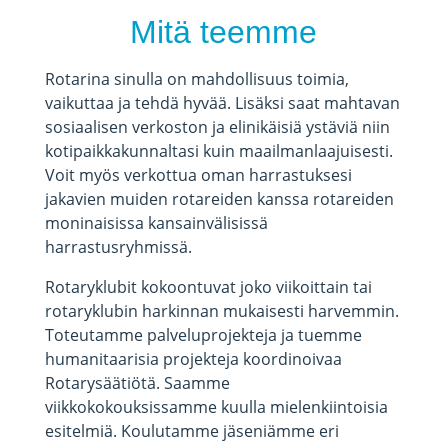
Mitä teemme
Rotarina sinulla on mahdollisuus toimia,
vaikuttaa ja tehdä hyvää. Lisäksi saat mahtavan
sosiaalisen verkoston ja elinikäisiä ystäviä niin
kotipaikkakunnaltasi kuin maailmanlaajuisesti.
Voit myös verkottua oman harrastuksesi
jakavien muiden rotareiden kanssa rotareiden
moninaisissa kansainvälisissä
harrastusryhmissä.
Rotaryklubit kokoontuvat joko viikoittain tai
rotaryklubin harkinnan mukaisesti harvemmin.
Toteutamme palveluprojekteja ja tuemme
humanitaarisia projekteja koordinoivaa
Rotarysäätiötä. Saamme
viikkokokouksissamme kuulla mielenkiintoisia
esitelmiä. Koulutamme jäseniämme eri