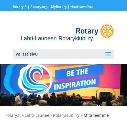
Rotary.fi
|
Rotary.org
|
MyRotary |
Nuorisovaihto
|
Lahti-Launeen Rotaryklubi ry
Valitse sivu
rotary.fi
»
Lahti-Launeen Rotaryklubi ry
» Mitä teemme