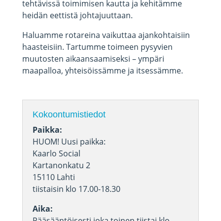
tehtävissä toimimisen kautta ja kehitämme
heidän eettistä johtajuuttaan.
Haluamme rotareina vaikuttaa ajankohtaisiin
haasteisiin. Tartumme toimeen pysyvien
muutosten aikaansaamiseksi – ympäri
maapalloa, yhteisöissämme ja itsessämme.
Kokoontumistiedot
Paikka:
HUOM! Uusi paikka:
Kaarlo Social
Kartanonkatu 2
15110 Lahti
tiistaisin klo 17.00-18.30
Aika:
Pääsääntöisesti joka toinen tiistai klo