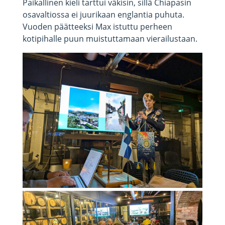
Paikallinen kieli tarttui väkisin, sillä Chiapasin
osavaltiossa ei juurikaan englantia puhuta.
Vuoden päätteeksi Max istuttu perheen
kotipihalle puun muistuttamaan vierailustaan.