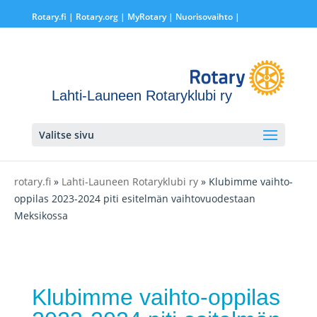
Rotary.fi
|
Rotary.org
|
MyRotary |
Nuorisovaihto
|
Lahti-Launeen Rotaryklubi ry
Valitse sivu
rotary.fi
»
Lahti-Launeen Rotaryklubi ry
» Klubimme vaihto-
oppilas 2023-2024 piti esitelmän vaihtovuodestaan
Meksikossa
Klubimme vaihto-oppilas