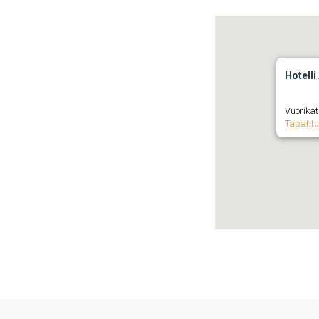
Hotelli
Vuorikat
Tapaht