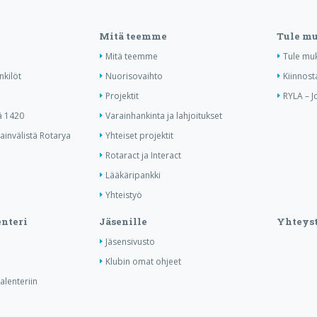
Mitä teemme
Tule m
Mitä teemme
Tule mu
nkilöt
Nuorisovaihto
Kiinnost
Projektit
RYLA – J
ä 1420
Varainhankinta ja lahjoitukset
invälistä Rotarya
Yhteiset projektit
Rotaract ja Interact
Lääkäripankki
Yhteistyö
nteri
Jäsenille
Yhteyst
Jäsensivusto
Klubin omat ohjeet
lenteriin