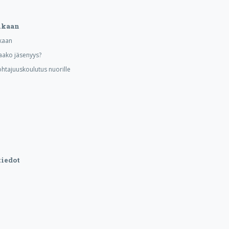
ukaan
kaan
aako jäsenyys?
ohtajuuskoulutus nuorille
iedot