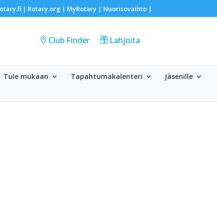
otary.fi
Rotary.org
MyRotary |
Nuorisovaihto
|
|
|
Club Finder
Lahjoita
Tule mukaan
Tapahtumakalenteri
Jäsenille