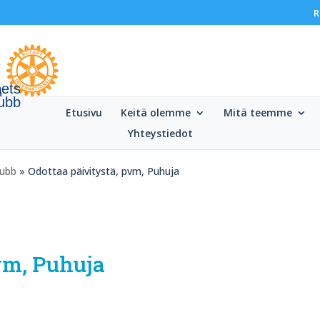
R
oets
lubb
Etusivu
Keitä olemme
Mitä teemme
Yhteystiedot
lubb
» Odottaa päivitystä, pvm, Puhuja
vm, Puhuja