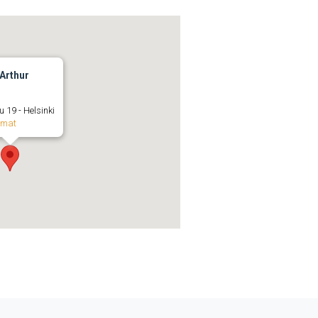
 Arthur
u 19 - Helsinki
umat