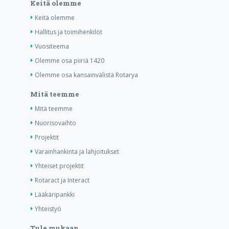
Keitä olemme
Keitä olemme
Hallitus ja toimihenkilöt
Vuositeema
Olemme osa piiriä 1420
Olemme osa kansainvälistä Rotarya
Mitä teemme
Mitä teemme
Nuorisovaihto
Projektit
Varainhankinta ja lahjoitukset
Yhteiset projektit
Rotaract ja Interact
Lääkäripankki
Yhteistyö
Tule mukaan