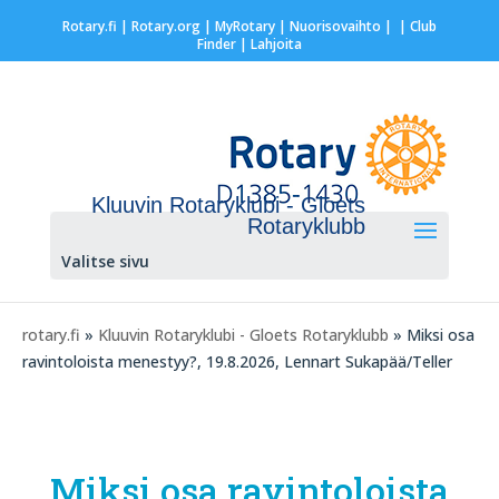
Rotary.fi
|
Rotary.org
|
MyRotary |
Nuorisovaihto
|
| Club
Finder
| Lahjoita
Kluuvin Rotaryklubi - Gloets
Rotaryklubb
Valitse sivu
rotary.fi
»
Kluuvin Rotaryklubi - Gloets Rotaryklubb
» Miksi osa
ravintoloista menestyy?, 19.8.2026, Lennart Sukapää/Teller
Miksi osa ravintoloista