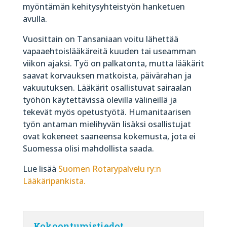
myöntämän kehitysyhteistyön hanketuen
avulla.
Vuosittain on Tansaniaan voitu lähettää
vapaaehtoislääkäreitä kuuden tai useamman
viikon ajaksi. Työ on palkatonta, mutta lääkärit
saavat korvauksen matkoista, päivärahan ja
vakuutuksen. Lääkärit osallistuvat sairaalan
työhön käytettävissä olevilla välineillä ja
tekevät myös opetustyötä. Humanitaarisen
työn antaman mielihyvän lisäksi osallistujat
ovat kokeneet saaneensa kokemusta, jota ei
Suomessa olisi mahdollista saada.
Lue lisää
Suomen Rotarypalvelu ry:n
Lääkäripankista.
Kokoontumistiedot