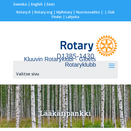
Svenska
English
Eesti
Rotary.fi
|
Rotary.org
|
MyRotary |
Nuorisovaihto
|
| Club
Finder
| Lahjoita
Kluuvin Rotaryklubi - Gloets
Rotaryklubb
Valitse sivu
Lääkäripankki