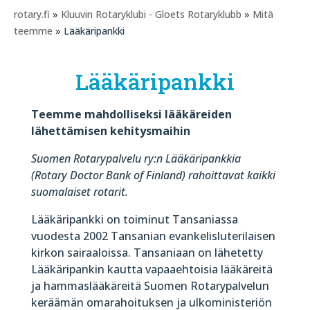
rotary.fi
»
Kluuvin Rotaryklubi - Gloets Rotaryklubb
»
Mitä
teemme
» Lääkäripankki
Lääkäripankki
Teemme mahdolliseksi lääkäreiden
lähettämisen kehitysmaihin
Suomen Rotarypalvelu ry:n Lääkäripankkia
(Rotary Doctor Bank of Finland) rahoittavat kaikki
suomalaiset rotarit.
Lääkäripankki on toiminut Tansaniassa
vuodesta 2002 Tansanian evankelisluterilaisen
kirkon sairaaloissa. Tansaniaan on lähetetty
Lääkäripankin kautta vapaaehtoisia lääkäreitä
ja hammaslääkäreitä Suomen Rotarypalvelun
keräämän omarahoituksen ja ulkoministeriön