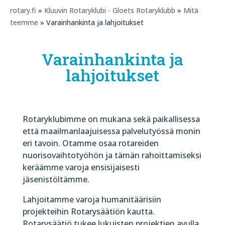
rotary.fi
»
Kluuvin Rotaryklubi - Gloets Rotaryklubb
»
Mitä
teemme
» Varainhankinta ja lahjoitukset
Varainhankinta ja
lahjoitukset
Rotaryklubimme on mukana sekä paikallisessa
että maailmanlaajuisessa palvelutyössä monin
eri tavoin. Otamme osaa rotareiden
nuorisovaihtotyöhön ja tämän rahoittamiseksi
keräämme varoja ensisijaisesti
jäsenistöltämme.
Lahjoitamme varoja humanitäärisiin
projekteihin Rotarysäätiön kautta.
Rotarysäätiö tukee lukuisten projektien avulla