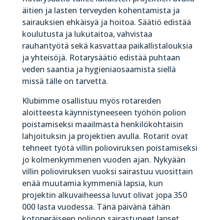
äitien ja lasten terveyden kohentamista ja
sairauksien ehkäisyä ja hoitoa. Säätiö edistää
koulutusta ja lukutaitoa, vahvistaa
rauhantyötä sekä kasvattaa paikallistalouksia
ja yhteisöjä. Rotarysäätiö edistää puhtaan
veden saantia ja hygieniaosaamista siellä
missä tälle on tarvetta.
Klubimme osallistuu myös rotareiden
aloitteesta käynnistyneeseen työhön polion
poistamiseksi maailmasta henkilökohtaisin
lahjoituksin ja projektien avulla. Rotarit ovat
tehneet työtä villin polioviruksen poistamiseksi
jo kolmenkymmenen vuoden ajan. Nykyään
villin polioviruksen vuoksi sairastuu vuosittain
enää muutamia kymmeniä lapsia, kun
projektin alkuvaiheessa luvut olivat jopa 350
000 lasta vuodessa. Tänä päivänä tähän
kotoperäiseen polioon sairastuneet lapset