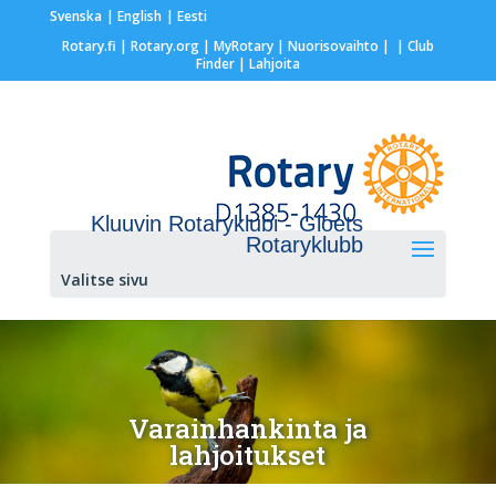
Svenska
English
Eesti
Rotary.fi
|
Rotary.org
|
MyRotary |
Nuorisovaihto
|
| Club
Finder
| Lahjoita
Kluuvin Rotaryklubi - Gloets
Rotaryklubb
Valitse sivu
Varainhankinta ja
lahjoitukset