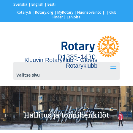
Svenska
English
Eesti
Rotary.fi
|
Rotary.org
|
MyRotary |
Nuorisovaihto
|
| Club
Finder
| Lahjoita
Kluuvin Rotaryklubi - Gloets
Rotaryklubb
Valitse sivu
Hallitus ja toimihenkilöt