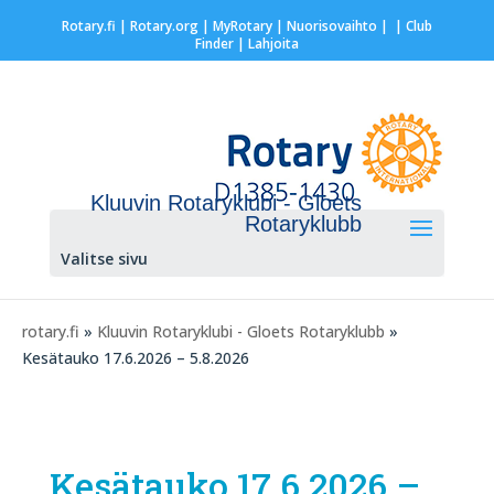
Rotary.fi
|
Rotary.org
|
MyRotary |
Nuorisovaihto
|
| Club
Finder
| Lahjoita
Kluuvin Rotaryklubi - Gloets
Rotaryklubb
Valitse sivu
rotary.fi
»
Kluuvin Rotaryklubi - Gloets Rotaryklubb
»
Kesätauko 17.6.2026 – 5.8.2026
Kesätauko 17.6.2026 –