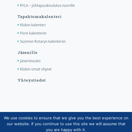
RYLA – Johtajuuskoulutus nuorille
Tapahtumakalenteri
Klubin kalenteri
Piirin kalenteriin
Suomen Rotaryn kalenteriin
Jäsenille
Jäsensivusto
Klubin omat ohjeet
Yhteystiedot
We use cookies to ensure that we give you the best experience on
Copyright © Suomen Rotarypalvelu ry 2026 |
our website. If you continue to use this site we will assume that
Jäsentietojärjestelmän tietosuojaseloste
|
Henkilötietojen
you are happy with it.