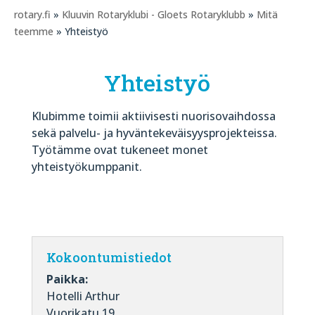
rotary.fi
»
Kluuvin Rotaryklubi - Gloets Rotaryklubb
»
Mitä
teemme
» Yhteistyö
Yhteistyö
Klubimme toimii aktiivisesti nuorisovaihdossa
sekä palvelu- ja hyväntekeväisyysprojekteissa.
Työtämme ovat tukeneet monet
yhteistyökumppanit.
Kokoontumistiedot
Paikka:
Hotelli Arthur
Vuorikatu 19