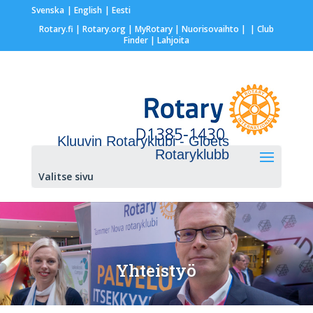
Svenska
English
Eesti
Rotary.fi
|
Rotary.org
|
MyRotary |
Nuorisovaihto
|
| Club
Finder
| Lahjoita
Kluuvin Rotaryklubi - Gloets
Rotaryklubb
Valitse sivu
Yhteistyö