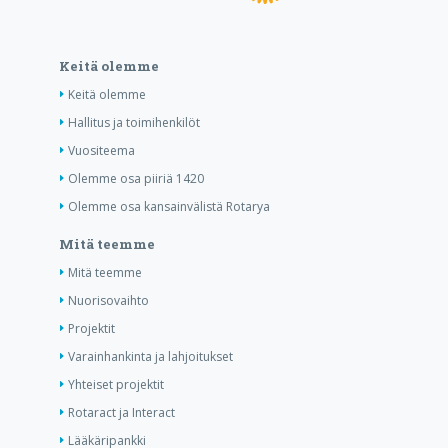
Keitä olemme
Keitä olemme
Hallitus ja toimihenkilöt
Vuositeema
Olemme osa piiriä 1420
Olemme osa kansainvälistä Rotarya
Mitä teemme
Mitä teemme
Nuorisovaihto
Projektit
Varainhankinta ja lahjoitukset
Yhteiset projektit
Rotaract ja Interact
Lääkäripankki