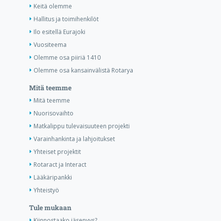
Keitä olemme
Hallitus ja toimihenkilöt
Ilo esitellä Eurajoki
Vuositeema
Olemme osa piiriä 1410
Olemme osa kansainvälistä Rotarya
Mitä teemme
Mitä teemme
Nuorisovaihto
Matkalippu tulevaisuuteen projekti
Varainhankinta ja lahjoitukset
Yhteiset projektit
Rotaract ja Interact
Lääkäripankki
Yhteistyö
Tule mukaan
Kiinnostaako jäsenyys?