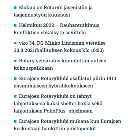
Elokuu on Rotaryn jäsenistön ja
laajennustyön kuukausi
Helmikuu 2022 – Rauhantutkimus,
konfliktien ehkäisy ja sovittelu
vko 34. DG Mikko Lindeman vierailee
23.8.2021(hallituksen kokous klo 16:00)
Rotary seinäratas kiinnitettiin uuteen
kokouspaikkaan
Eurajoen Rotaryklubi osallistui piirin 1410
ensimmäiseen hybridikokoukseen
Eurajoen Rotaryklubi on tehnyt
lahjoituksena kaksi shelter boxia sekä
lahjoituksen PolioPlus -ohjelmaan
Eurajoen Rotaryklubi mukana kun Eurajoen
keskustaan hankittiin puistopenkit