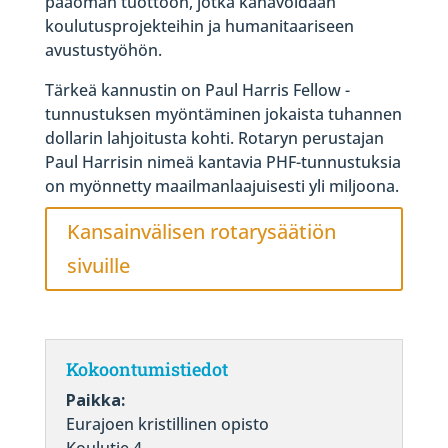
pääoman tuottoon, jotka kanavoidaan
koulutusprojekteihin ja humanitaariseen
avustustyöhön.
Tärkeä kannustin on Paul Harris Fellow -
tunnustuksen myöntäminen jokaista tuhannen
dollarin lahjoitusta kohti. Rotaryn perustajan
Paul Harrisin nimeä kantavia PHF-tunnustuksia
on myönnetty maailmanlaajuisesti yli miljoona.
Kansainvälisen rotarysäätiön
sivuille
Kokoontumistiedot
Paikka:
Eurajoen kristillinen opisto