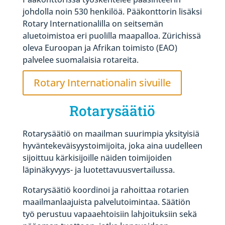
johdolla noin 530 henkilöä. Pääkonttorin lisäksi
Rotary Internationalilla on seitsemän
aluetoimistoa eri puolilla maapalloa. Zürichissä
oleva Euroopan ja Afrikan toimisto (EAO)
palvelee suomalaisia rotareita.
Rotary Internationalin sivuille
Rotarysäätiö
Rotarysäätiö on maailman suurimpia yksityisiä
hyväntekeväisyystoimijoita, joka aina uudelleen
sijoittuu kärkisijoille näiden toimijoiden
läpinäkyvyys- ja luotettavuusvertailussa.
Rotarysäätiö koordinoi ja rahoittaa rotarien
maailmanlaajuista palvelutoimintaa. Säätiön
työ perustuu vapaaehtoisiin lahjoituksiin sekä