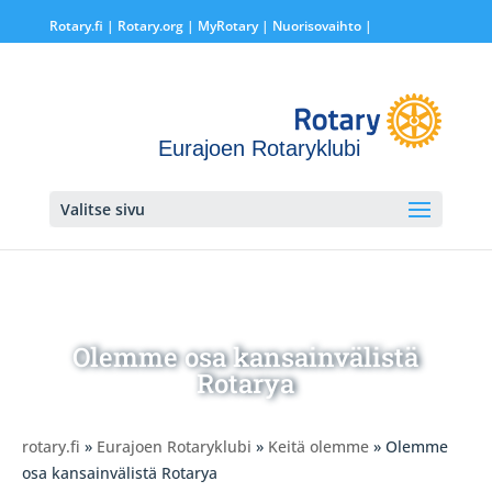
Rotary.fi
|
Rotary.org
|
MyRotary |
Nuorisovaihto
|
Eurajoen Rotaryklubi
Valitse sivu
Olemme osa kansainvälistä
Rotarya
rotary.fi
»
Eurajoen Rotaryklubi
»
Keitä olemme
» Olemme
osa kansainvälistä Rotarya