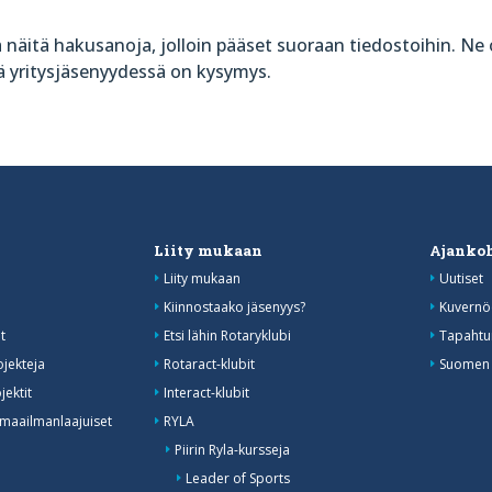
äitä hakusanoja, jolloin pääset suoraan tiedostoihin. Ne ov
tä yritysjäsenyydessä on kysymys.
Liity mukaan
Ajankoh
Liity mukaan
Uutiset
Kiinnostaako jäsenyys?
Kuvernöö
t
Etsi lähin Rotaryklubi
Tapahtu
ojekteja
Rotaract-klubit
Suomen R
jektit
Interact-klubit
 maailmanlaajuiset
RYLA
Piirin Ryla-kursseja
Leader of Sports