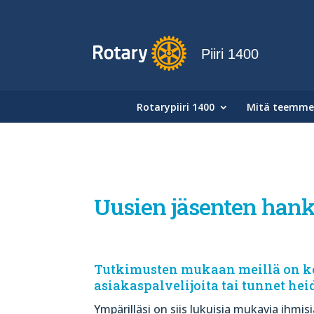
Piiri 1400
Rotarypiiri 1400
Mitä teemme
Uusien jäsenten hank
Tutkimusten mukaan meillä on kesk
asiakaspalvelijoita tai tunnet hei
Ympärilläsi on siis lukuisia mukavia ihmi