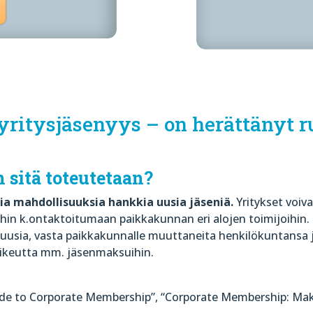
ritysjäsenyys – on herättänyt r
n sitä toteutetaan?
sia mahdollisuuksia hankkia uusia jäseniä.
Yritykset voiv
eihin k.ontaktoitumaan paikkakunnan eri alojen toimijoihin.
n” uusia, vasta paikkakunnalle muuttaneita henkilökuntansa 
oikeutta mm. jäsenmaksuihin.
de to Corporate Membership”, “Corporate Membership: Maki