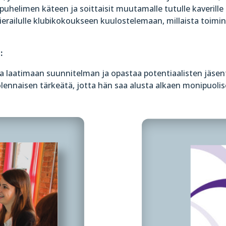
 puhelimen käteen ja soittaisit muutamalle tutulle kaverille 
ierailulle klubikokoukse
en kuulostelemaan, millaista toim
:
 laatimaan suunnitelman ja opastaa potentiaalisten jäse
olennaisen tärkeätä, jotta hän saa alusta alkaen monipuo