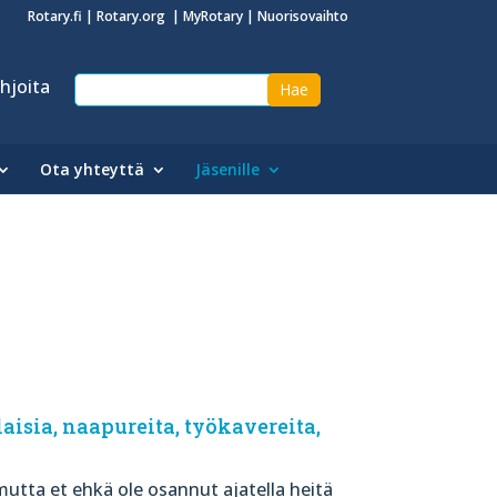
Rotary.fi
|
Rotary.org
|
MyRotary
|
Nuorisovaihto
hjoita
Ota yhteyttä
Jäsenille
isia, naapureita, työkavereita,
mutta et ehkä ole osannut ajatella heitä