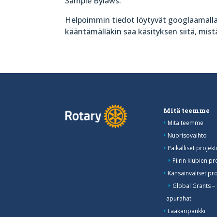
Sample Bylaws.
Helpoimmin tiedot löytyvät googlaamalla n
kääntämälläkin saa käsityksen siitä, mis
Mitä teemme
Mitä teemme
Nuorisovaihto
Paikalliset projekti
Piirin klubien pr
Kansainväliset pro
Global Grants –
apurahat
Lääkäripankki