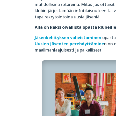
mahdollisina rotareina.
Mitäs jos ottaisit
klubin järjestämään infotilaisuuteen tai v
tapa rekrytointoida uusia jäseniä.
Alla on kaksi oivallista opasta klubeille
Jäsenkehityksen vahvistaminen
opastaa
Uusien jäsenten perehdyttämine
n on 
maailmanlaajuisesti ja paikallisesti.