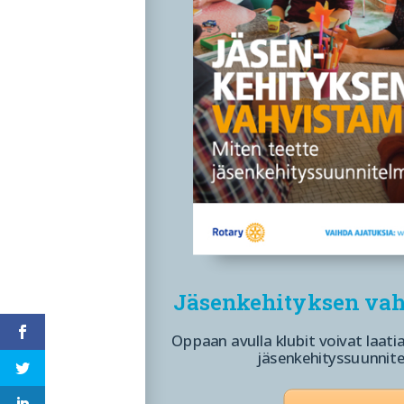
Jäsenkehityksen va
Oppaan avulla klubit voivat laati
jäsenkehityssuunnit