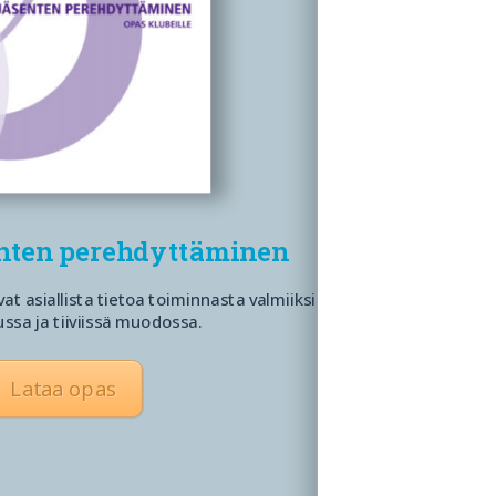
enten perehdyttäminen
at asiallista tietoa toiminnasta valmiiksi
ussa ja tiiviissä muodossa.
Lataa opas