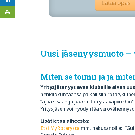
Lataa opas
Uusi jäsenyysmuoto – y
Miten se toimii ja ja mite
Yritysjäsenyys avaa klubeille aivan uu
henkilökuntaansa paikallisiin rotaryklub
”ajaa sisään ja juurruttaa ystäväpiireihi
Yritysjäsen voi hyödyntää verovähennys
Lisätietoa aiheesta:
Etsi MyRotarysta
mm. hakusanoilla: “Gui