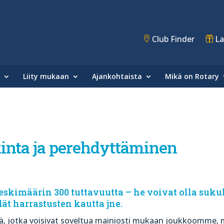
Club Finder
La
Liity mukaan
Ajankohtaista
Mikä on Rotary
inta ja perehdyttäminen
imäärin 300 tuttavuutta – he voivat olla sukula
dät harrastusten kautta jne.
siä, jotka voisivat soveltua mainiosti mukaan joukkoomme, 