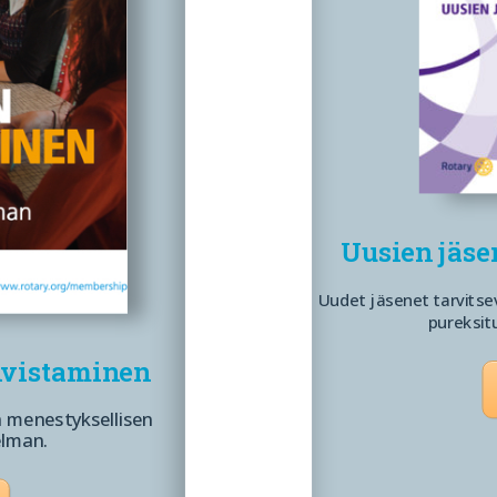
Uusien jäs
Uudet jäsenet tarvitsev
pureksit
hvistaminen
a menestyksellisen
elman.