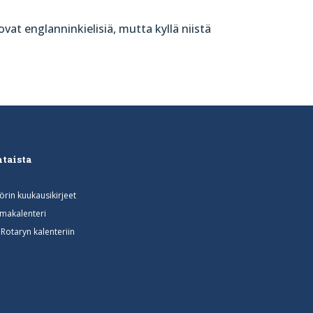
at englanninkielisiä, mutta kyllä niistä
taista
rin kuukausikirjeet
makalenteri
otaryn kalenteriin