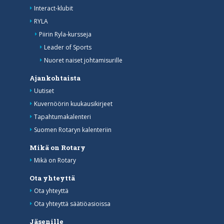
Interact-klubit
RYLA
Piirin Ryla-kursseja
Leader of Sports
Nuoret naiset johtamisurille
Ajankohtaista
Uutiset
Kuvernöörin kuukausikirjeet
Tapahtumakalenteri
Suomen Rotaryn kalenteriin
Mikä on Rotary
Mikä on Rotary
Ota yhteyttä
Ota yhteyttä
Ota yhteyttä säätiöasioissa
Jäsenille