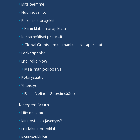
Mitä teemme
Nuorisovaihto
Paikalliset projektit
Piirin klubien projekteja
Kansainväliset projektit
Global Grants – maailmanlaajuiset apurahat
Lääkäripankki
End Polio Now
Maailman poliopäivä
Rotarysäätiö
Yhteistyö
Bill ja Melinda Gatesin säätiö
Liity mukaan
Liity mukaan
Kiinnostaako jäsenyys?
Etsi lähin Rotaryklubi
Rotaract-klubit