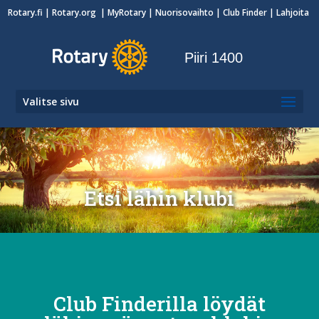
Rotary.fi
|
Rotary.org
|
MyRotary
|
Nuorisovaihto
| Club Finder
| Lahjoita
Piiri 1400
Valitse sivu
Etsi lähin klubi
Club Finderilla löydät