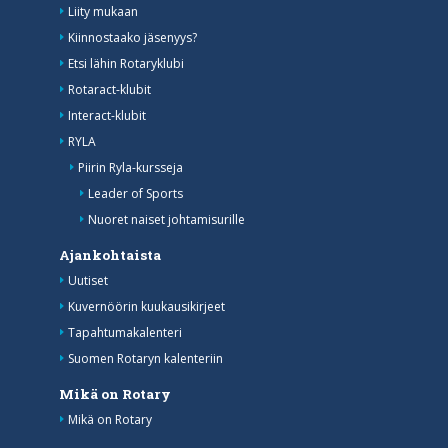
Liity mukaan
Kiinnostaako jäsenyys?
Etsi lähin Rotaryklubi
Rotaract-klubit
Interact-klubit
RYLA
Piirin Ryla-kursseja
Leader of Sports
Nuoret naiset johtamisurille
Ajankohtaista
Uutiset
Kuvernöörin kuukausikirjeet
Tapahtumakalenteri
Suomen Rotaryn kalenteriin
Mikä on Rotary
Mikä on Rotary