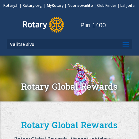
Rotary.fi
|
Rotary.org
|
MyRotary
|
Nuorisovaihto
| Club Finder
| Lahjoita
Piiri 1400
Valitse sivu
Rotary Global Rewards
Rotary Global Rewards