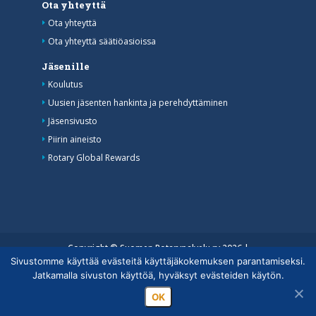
Ota yhteyttä
Ota yhteyttä
Ota yhteyttä säätiöasioissa
Jäsenille
Koulutus
Uusien jäsenten hankinta ja perehdyttäminen
Jäsensivusto
Piirin aineisto
Rotary Global Rewards
Copyright © Suomen Rotarypalvelu ry 2026 |
Sivustomme käyttää evästeitä käyttäjäkokemuksen parantamiseksi.
Jäsentietojärjestelmän tietosuojaseloste
|
Henkilötietojen
Jatkamalla sivuston käyttöä, hyväksyt evästeiden käytön.
käsittely Rotarytoiminnassa
OK