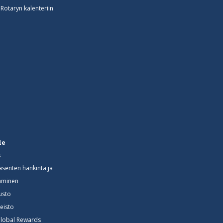
otaryn kalenteriin
le
s
äsenten hankinta ja
äminen
usto
neisto
Global Rewards