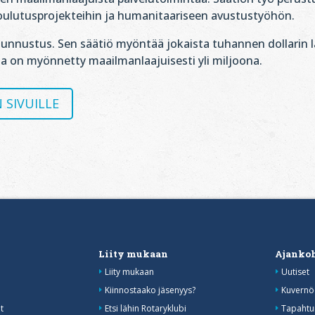
ulutusprojekteihin ja humanitaariseen avustustyöhön.
tunnustus. Sen säätiö myöntää jokaista tuhannen dollarin l
a on myönnetty maailmanlaajuisesti yli miljoona.
 SIVUILLE
Liity mukaan
Ajankoh
Liity mukaan
Uutiset
Kiinnostaako jäsenyys?
Kuvernöö
t
Etsi lähin Rotaryklubi
Tapahtu