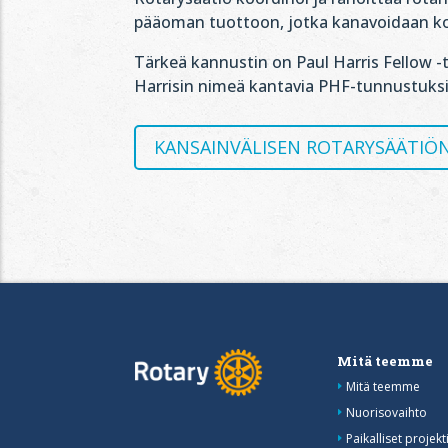
pääoman tuottoon, jotka kanavoidaan ko
Tärkeä kannustin on Paul Harris Fellow -
Harrisin nimeä kantavia PHF-tunnustuksi
KANSAINVÄLISEN ROTARYSÄÄTIÖN
Mitä teemme
Mitä teemme
Nuorisovaihto
Paikalliset projekti