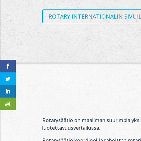
ROTARY INTERNATIONALIN SIVUI
Rotarysäätiö on maailman suurimpia yksityi
luotettavuusvertailussa.
Rotarysäätiö koordinoi ja rahoittaa rotar