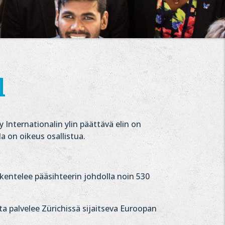
l
 Internationalin ylin päättävä elin on
la on oikeus osallistua.
skentelee pääsihteerin johdolla noin 530
ita palvelee Zürichissä sijaitseva Euroopan