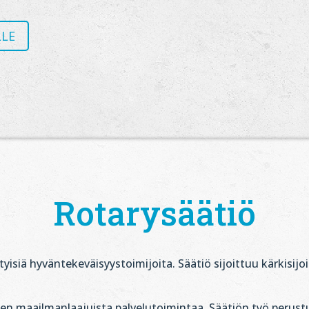
LLE
Rotarysäätiö
siä hyväntekeväisyystoimijoita. Säätiö sijoittuu kärkisijoil
ien maailmanlaajuista palvelutoimintaa. Säätiön työ perustu