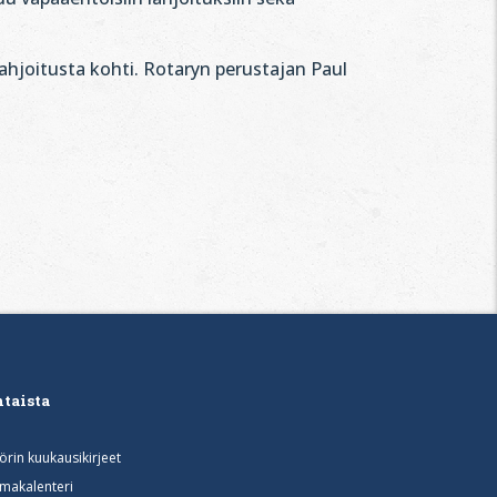
ahjoitusta kohti. Rotaryn perustajan Paul
taista
rin kuukausikirjeet
makalenteri