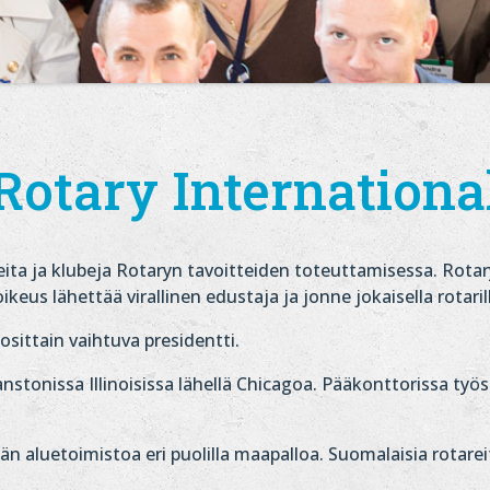
Rotary Internationa
eita ja klubeja Rotaryn tavoitteiden toteuttamisessa. Rotary
ikeus lähettää virallinen edustaja ja jonne jokaisella rotaril
sittain vaihtuva presidentti.
nstonissa Illinoisissa lähellä Chicagoa. Pääkonttorissa työ
män aluetoimistoa eri puolilla maapalloa. Suomalaisia rotare