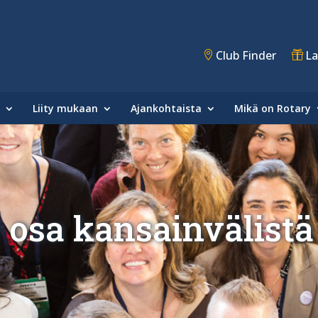
Club Finder
La
Liity mukaan
Ajankohtaista
Mikä on Rotary
osa kansainvälistä