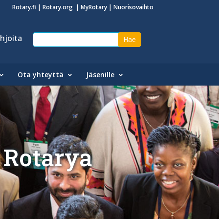
Rotary.fi
|
Rotary.org
|
MyRotary
|
Nuorisovaihto
hjoita
Ota yhteyttä
Jäsenille
 Rotarya