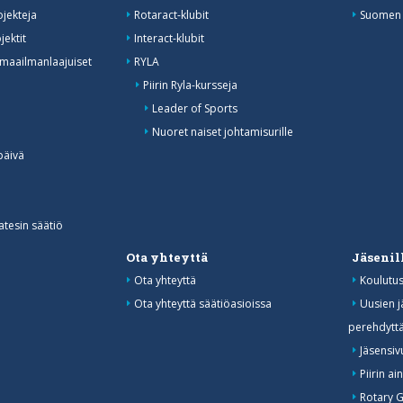
ojekteja
Rotaract-klubit
Suomen R
jektit
Interact-klubit
 maailmanlaajuiset
RYLA
Piirin Ryla-kursseja
Leader of Sports
Nuoret naiset johtamisurille
päivä
atesin säätiö
y
Ota yhteyttä
Jäsenil
Ota yhteyttä
Koulutu
Ota yhteyttä säätiöasioissa
Uusien j
perehdytt
Jäsensiv
Piirin ai
Rotary 