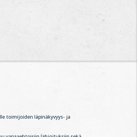
le toimijoiden läpinäkyvyys- ja
u vapaaehtoisiin lahjoituksiin sekä