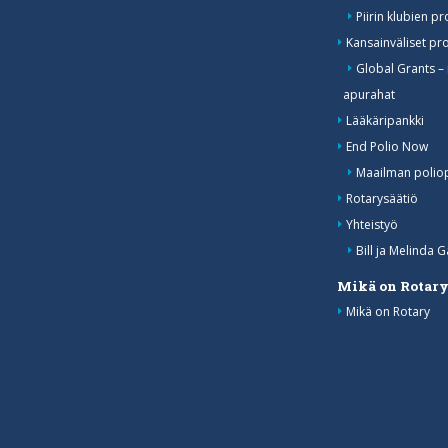
Piirin klubien pr
Kansainväliset pro
Global Grants –
apurahat
Lääkäripankki
End Polio Now
Maailman polio
Rotarysäätiö
Yhteistyö
Bill ja Melinda G
Mikä on Rotar
Mikä on Rotary