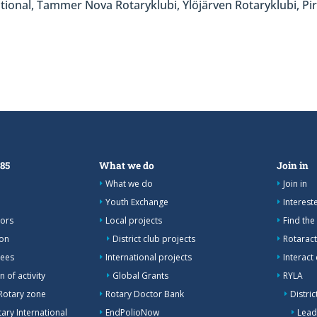
tional, Tammer Nova Rotaryklubi, Ylöjärven Rotaryklubi, Pi
385
What we do
Join in
What we do
Join in
Youth Exchange
Interes
nors
Local projects
Find the
ion
District club projects
Rotaract
tees
International projects
Interact
 of activity
Global Grants
RYLA
Rotary zone
Rotary Doctor Bank
Distri
ary International
EndPolioNow
Lead