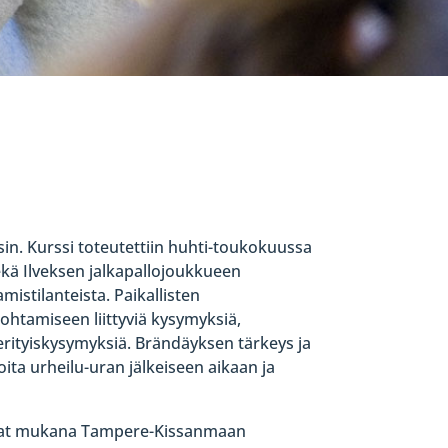
sin. Kurssi toteutettiin huhti-toukokuussa
ekä Ilveksen jalkapallojoukkueen
mistilanteista. Paikallisten
johtamiseen liittyviä kysymyksiä,
erityiskysymyksiä. Brändäyksen tärkeys ja
ta urheilu-uran jälkeiseen aikaan ja
olivat mukana Tampere-Kissanmaan