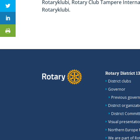
Rotaryklubi, Rotary Club Tampere Interna
Rotaryklubi.
Rotary District 1
District clubs
Governor
Previous gover
District organizat
District Commit
Visual presentation
Northern Europe 
We are part of Rot