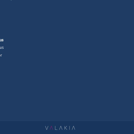
us
us
r