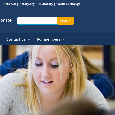
Rotary.fi
|
Rotary.org
|
MyRotary
|
Youth Exchange
onate
Contact us
For members