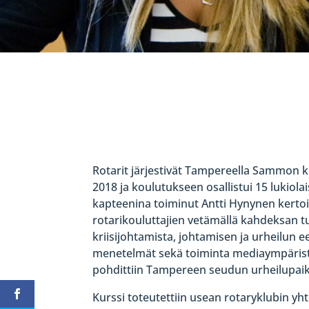
Rotarit järjestivät Tampereella Sammon ke
2018 ja koulutukseen osallistui 15 lukio
kapteenina toiminut Antti Hynynen kertoiva
rotarikouluttajien vetämällä kahdeksan tu
kriisijohtamista, johtamisen ja urheilun 
menetelmät sekä toiminta mediaympäristös
pohdittiin Tampereen seudun urheilupaikk
Kurssi toteutettiin usean rotaryklubin 