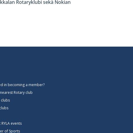
rkkalan Rotaryklubi sekä Nokian
ted in becoming a member?
 nearest Rotary club
 clubs
 clubs
ct RYLA events
er of Sports