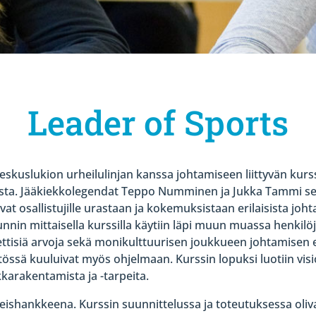
Leader of Sports
skuslukion urheilulinjan kanssa johtamiseen liittyvän kurs
laista. Jääkiekkolegendat Teppo Numminen ja Jukka Tammi s
t osallistujille urastaan ja kokemuksistaan erilaisista johta
nnin mittaisella kurssilla käytiin läpi muun muassa henkilö
eettisiä arvoja sekä monikulttuurisen joukkueen johtamisen 
sä kuuluivat myös ohjelmaan. Kurssin lopuksi luotiin visioi
arakentamista ja -tarpeita.
yhteishankkeena. Kurssin suunnittelussa ja toteutuksessa 