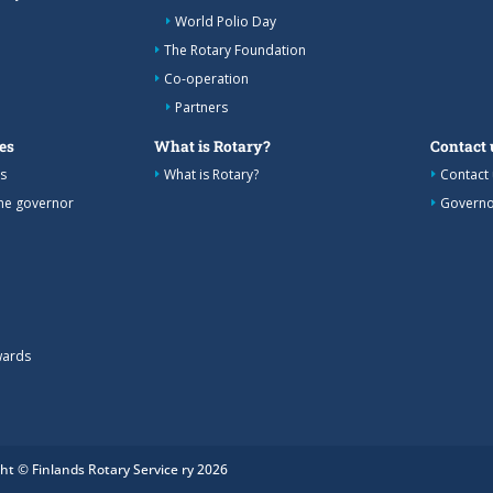
World Polio Day
The Rotary Foundation
Co-operation
Partners
es
What is Rotary?
Contact 
s
What is Rotary?
Contact 
the governor
Governo
wards
ht © Finlands Rotary Service ry 2026