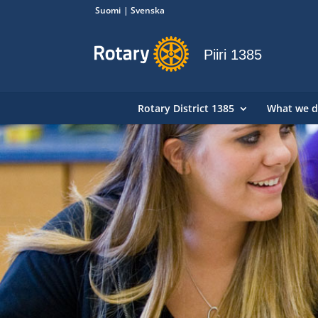
Suomi
Svenska
Piiri 1385
Rotary District 1385
What we 