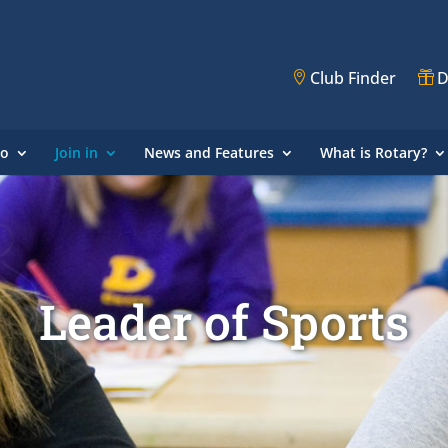
Club Finder
D
do
Join in
News and Features
What is Rotary?
Leader of Sports