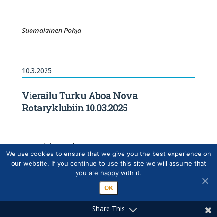
Suomalainen Pohja
10.3.2025
Vierailu Turku Aboa Nova
Rotaryklubiin 10.03.2025
Suomalainen Pohja
We use cookies to ensure that we give you the best experience on
our website. If you continue to use this site we will assume that
you are happy with it.
4.3.2025
OK
Share This
Viikkokokous 04.03.2025 - Avec