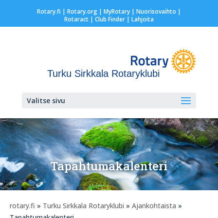
Rotary.fi
|
Rotary.org
|
MyRotary |
Nuorisovaihto
|
Rotaract
| Club Finder
| Lahjoita
Turku Sirkkala Rotaryklubi
Valitse sivu
Tapahtumakalenteri
rotary.fi
»
Turku Sirkkala Rotaryklubi
»
Ajankohtaista
»
Tapahtumakalenteri