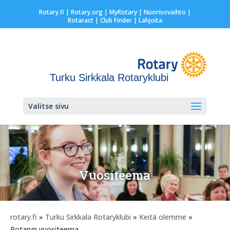
Rotary.fi
|
Rotary.org
|
MyRotary |
Nuorisovaihto
|
Rotaract
| Club Finder
| Lahjoita
Turku Sirkkala Rotaryklubi
Valitse sivu
Vuositeema
rotary.fi
»
Turku Sirkkala Rotaryklubi
»
Keitä olemme
»
Rotaryn vuositeema