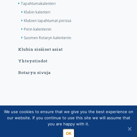
Tapahtumakalenteri
Klubin kalenteri
Klubien tapahtumat piirissä
Piirin kalenteriin
Suomen Rotaryn kalenteriin
Klubin sisäiset asiat
Yhteystiedot
Rotaryn sivuja
We use cookies to ensure that we give you the best experience on
Copyright © Suomen Rotarypalvelu ry 2026 |
our website. If you continue to use this site we will assume that
Jäsentietojärjestelmän tietosuojaseloste
|
Henkilötietojen
you are happy with it.
käsittely Rotarytoiminnassa
OK