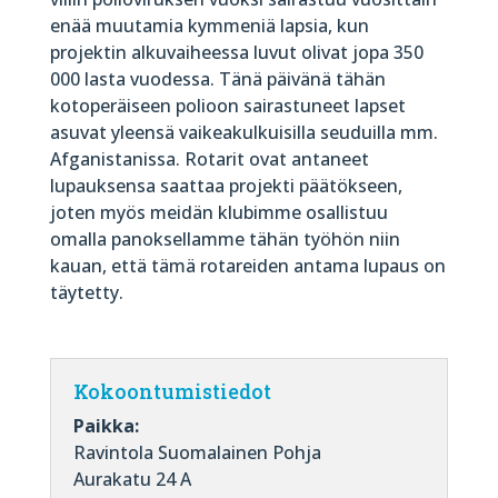
enää muutamia kymmeniä lapsia, kun
projektin alkuvaiheessa luvut olivat jopa 350
000 lasta vuodessa. Tänä päivänä tähän
kotoperäiseen polioon sairastuneet lapset
asuvat yleensä vaikeakulkuisilla seuduilla mm.
Afganistanissa. Rotarit ovat antaneet
lupauksensa saattaa projekti päätökseen,
joten myös meidän klubimme osallistuu
omalla panoksellamme tähän työhön niin
kauan, että tämä rotareiden antama lupaus on
täytetty.
Kokoontumistiedot
Paikka:
Ravintola Suomalainen Pohja
Aurakatu 24 A