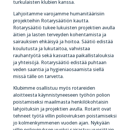
turkulaisten klubien kanssa.
Lahjoitamme varojamme humanitäärisiin
projekteihin Rotarysäätiön kautta.
Rotarysäätiö tukee lukuisten projektien avulla
äitien ja lasten terveyden kohentamista ja
sairauksien ehkäisyä ja hoitoa. Säätiö edistää
koulutusta ja lukutaitoa, vahvistaa
rauhantyötä sekä kasvattaa paikallistalouksia
ja yhteisöjä. Rotarysäätiö edistää puhtaan
veden saantia ja hygieniaosaamista siellä
missä tälle on tarvetta.
Klubimme osallistuu myös rotareiden
aloitteesta käynnistyneeseen työhön polion
poistamiseksi maailmasta henkilökohtaisin
lahjoituksin ja projektien avulla. Rotarit ovat
tehneet työtä villin polioviruksen poistamiseksi
jo kolmenkymmenen vuoden ajan. Nykyään
villin polioviruksen vuoksi sairastuu vuosittain