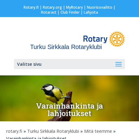
Rotary.fi
|
Rotary.org
|
MyRotary |
Nuorisovaihto
|
Rotaract
| Club Finder
| Lahjoita
Turku Sirkkala Rotaryklubi
Valitse sivu
Varainhankinta ja
lahjoitukset
rotary.fi
»
Turku Sirkkala Rotaryklubi
»
Mitä teemme
»
Varainhankinta ja lahjoitukset