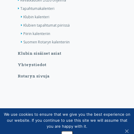
Kevätkauden 2026 ohjelma
Tapahtumakalenteri
Klubin kalenteri
Klubien tapahtumat piirissä
Piirin kalenteriin
Suomen Rotaryn kalenteriin
Klubin sisäiset asiat
Yhteystiedot
Rotaryn sivuja
We use cookies to ensure that we give you the best experience on
Copyright © Suomen Rotarypalvelu ry 2026 |
our website. If you continue to use this site we will assume that
Jäsentietojärjestelmän tietosuojaseloste
|
Henkilötietojen
you are happy with it.
käsittely Rotarytoiminnassa