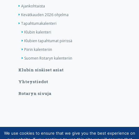
Ajankohtaista
Kevätkauden 2026 ohjelma
Tapahtumakalenteri
Klubin kalenteri
Klubien tapahtumat piirissä
Piirin kalenteriin
Suomen Rotaryn kalenteriin
Klubin sisäiset asiat
Yhteystiedot
Rotaryn sivuja
We use cookies to ensure that we give you the best experience on
Copyright © Suomen Rotarypalvelu ry 2026 |