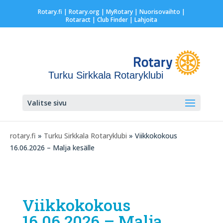
Rotary.fi
|
Rotary.org
|
MyRotary |
Nuorisovaihto
|
Rotaract
| Club Finder
| Lahjoita
Turku Sirkkala Rotaryklubi
Valitse sivu
rotary.fi
»
Turku Sirkkala Rotaryklubi
» Viikkokokous
16.06.2026 – Malja kesälle
Viikkokokous
16.06.2026 – Malja