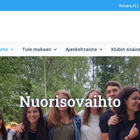
Rotary.fi
|
mme
Tule mukaan
Ajankohtaista
Klubin sisäis
Nuorisovaihto