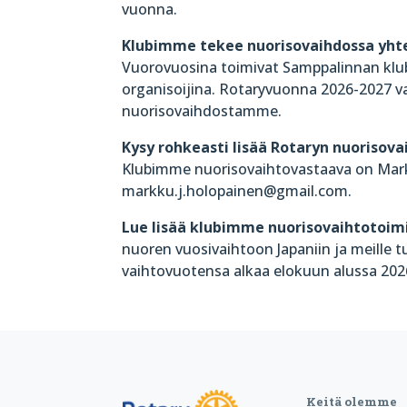
vuonna.
Klubimme tekee nuorisovaihdossa yht
Vuorovuosina toimivat Samppalinnan klubi
organisoijina. Rotaryvuonna 2026-2027 v
nuorisovaihdostamme.
Kysy rohkeasti lisää Rotaryn nuorisova
Klubimme nuorisovaihtovastaava on
Mar
markku.j.holopainen@gmail.com.
Lue lisää klubimme nuorisovaihtotoim
nuoren vuosivaihtoon Japaniin ja meille 
vaihtovuotensa alkaa elokuun alussa 202
Keitä olemme