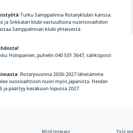
eistyötä
Turku Samppalinna Rotaryklubin kanssa.
 ja Sirkkalan klubi vastuullisina nuorisovaihdon
astaa Samppalinnan klubi yhteisestä
ihdosta!
kku Holopainen, p
uhelin 040 501 3647, sähköposti
innasta
:
Rotaryvuonna 2026-2027 lähetämme
tulee vuosivaihtoon nuori myös Japanista. Heidän
6 ja päättyy kesäkuun lopussa 2027.
Mitä teemme
Tule m