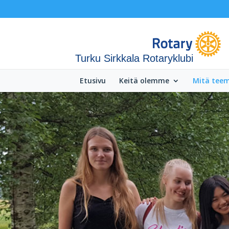
Turku Sirkkala Rotaryklubi
Etusivu
Keitä olemme
Mitä tee