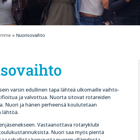
eemme
» Nuorisovaihto
sovaihto
sein varsin edullinen tapa lähteä ulkomaille vaihto-
fioitua ja valvottua. Nuorta sitovat rotareiden
tta. Nuori ja hänen perheensä koulutetaan
 lähtöä.
enjäsenekseen. Vastaanottava rotaryklubi
koulukustannuksista. Nuori saa myös pientä
saa rahallista korvausta nuoren ylläpidosta.