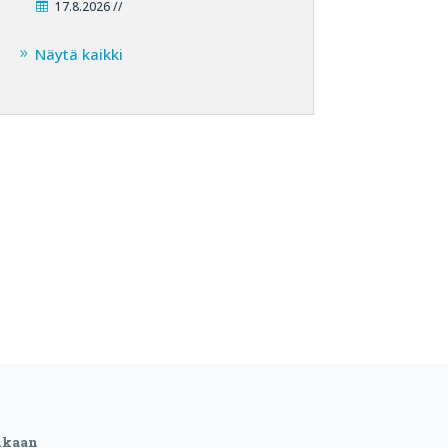
17.8.2026 //
Näytä kaikki
ukaan