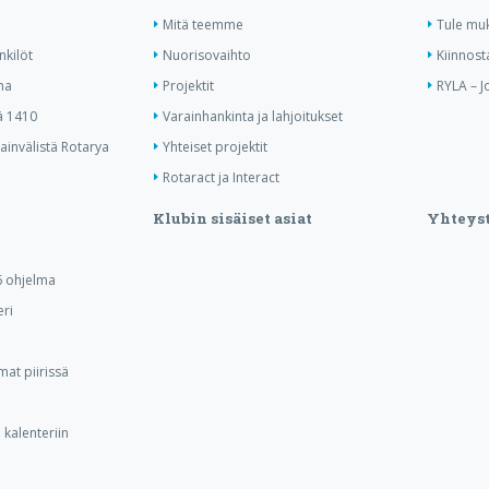
Mitä teemme
Tule mu
nkilöt
Nuorisovaihto
Kiinnost
ma
Projektit
RYLA – J
ä 1410
Varainhankinta ja lahjoitukset
invälistä Rotarya
Yhteiset projektit
Rotaract ja Interact
Klubin sisäiset asiat
Yhteyst
 ohjelma
ri
at piirissä
kalenteriin