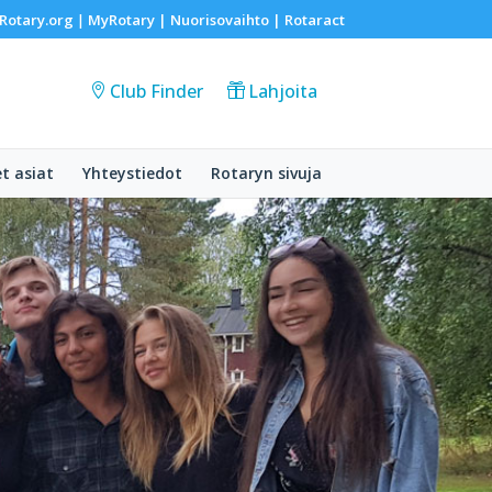
Rotary.org
MyRotary |
Nuorisovaihto
|
Rotaract
|
Club Finder
Lahjoita
et asiat
Yhteystiedot
Rotaryn sivuja