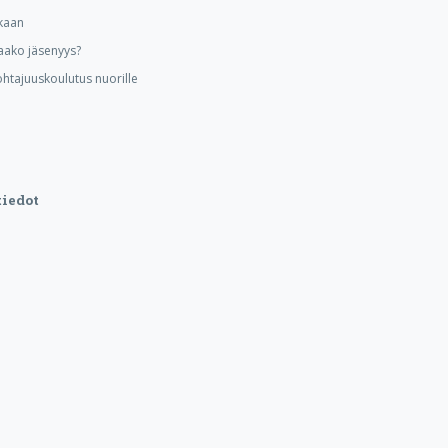
kaan
aako jäsenyys?
ohtajuuskoulutus nuorille
iedot