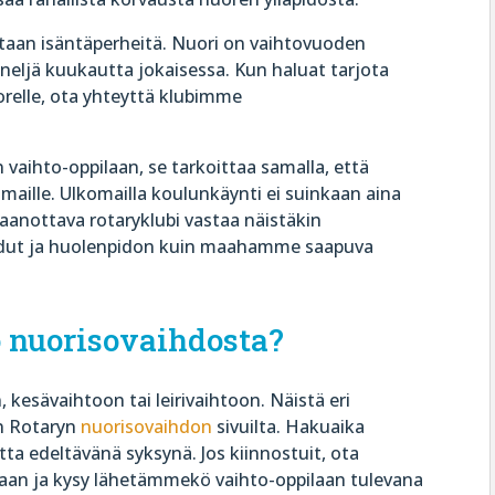
vitaan isäntäperheitä. Nuori on vaihtovuoden
neljä kuukautta jokaisessa. Kun haluat tarjota
relle, ota yhteyttä klubimme
vaihto-oppilaan, se tarkoittaa samalla, että
maille. Ulkomailla koulunkäynti ei suinkaan aina
taanottava rotaryklubi vastaa näistäkin
edut ja huolenpidon kuin maahamme saapuva
 nuorisovaihdosta?
 kesävaihtoon tai leirivaihtoon. Näistä eri
n Rotaryn
nuorisovaihdon
sivuilta.
Hakuaika
a edeltävänä syksynä. Jos kiinnostuit, ota
aan ja kysy lähetämmekö vaihto-oppilaan tulevana