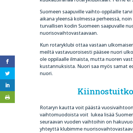
Suomeen saapuville vaihto-oppilaille tar
aikana yleensä kolmessa perheessä, noin 
turvallisen kodin Suomeen saapuvalle nuo
nuorisovaihtovastaavaan.
Kun rotaryklubi ottaa vastaan ulkomaisen 
meiltä vastavuoroisesti pääsee nuori ulko
ole oppilaalle ilmaista, mutta nuoren vas
kustannuksista. Nuori saa myös samat 
nuori.
Kiinnostuitko
Rotaryn kautta voit päästä vuosivaihtoon,
vaihtomuodoista voit
lukea lisää Suome
seuraavan vuoden vaihtoihin on hakuvuott
yhteyttä klubimme nuorisovaihtovastaav