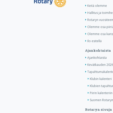
Keitä olemme
Hallitus ja toimihe
Rotaryn vuositee
Olemme osa piiri
Olemme osa kansa
Ilo esitellä
Ajankohtaista
Ajankohtaista
Kevätkauden 2026
Tapahtumakalente
Klubin kalenteri
Klubien tapahtum
Piirin kalenteriin
Suomen Rotaryn 
Rotaryn sivuja