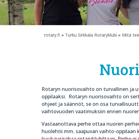
rotary.fi
»
Turku Sirkkala Rotaryklubi
»
Mitä t
Nuori
Rotaryn nuorisovaihto on turvallinen ja u
oppilaaksi.
Rotaryn nuorisovaihto on serti
ohjeet ja säännöt, se on osa turvallisuu
vaihtovuoden vaatimuksiin ennen nuoren
Vastaanottava perhe ottaa nuoren perhe
huolehtii mm. saapuvan vaihto-oppilaan 
kuukausirahaa rotaryklubiltaan. Perhe ei 