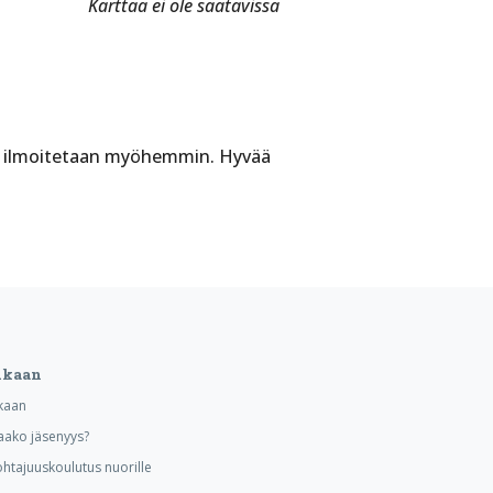
Karttaa ei ole saatavissa
ka ilmoitetaan myöhemmin. Hyvää
ukaan
kaan
aako jäsenyys?
ohtajuuskoulutus nuorille