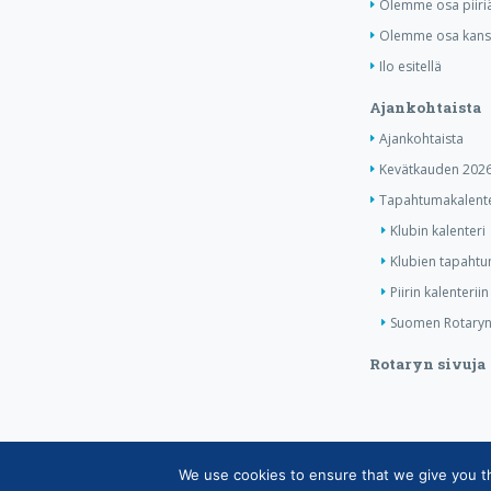
Olemme osa piiri
Olemme osa kansa
Ilo esitellä
Ajankohtaista
Ajankohtaista
Kevätkauden 2026
Tapahtumakalente
Klubin kalenteri
Klubien tapahtum
Piirin kalenteriin
Suomen Rotaryn 
Rotaryn sivuja
We use cookies to ensure that we give you the
Copyright © Suomen Rotarypalvelu ry 2026 |
Jäsen