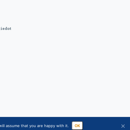
iedot
ill assume that you are happy with it.
OK
sa