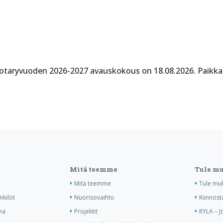
Rotaryvuoden 2026-2027 avauskokous on 18.08.2026. Paik
Mitä teemme
Tule m
Mitä teemme
Tule mu
nkilöt
Nuorisovaihto
Kiinnost
ma
Projektit
RYLA – J