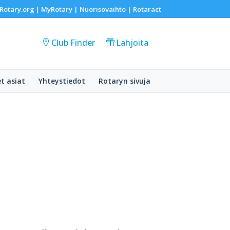
Rotary.org
MyRotary |
Nuorisovaihto
|
Rotaract
|
Club Finder
Lahjoita
et asiat
Yhteystiedot
Rotaryn sivuja