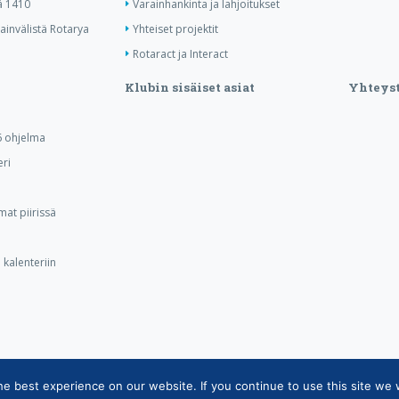
ä 1410
Varainhankinta ja lahjoitukset
invälistä Rotarya
Yhteiset projektit
Rotaract ja Interact
Klubin sisäiset asiat
Yhteyst
 ohjelma
ri
at piirissä
kalenteriin
 best experience on our website. If you continue to use this site we w
tietojärjestelmän tietosuojaseloste
|
Henkilötietojen käsittely Rotarytoiminnas