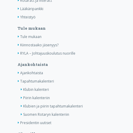
Rotaract ja Interact
Lääkäripankki
Yhteistyö
Tule mukaan
Tule mukaan
Kiinnostaako jäsenyys?
RYLA – Johtajuuskoulutus nuorille
Ajankohtaista
Ajankohtaista
Tapahtumakalenteri
Klubin kalenteri
Piirin kalenteriin
Klubien ja piirin tapahtumakalenteri
Suomen Rotaryn kalenteriin
Presidentin uutiset