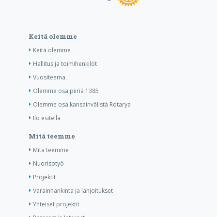
Keitä olemme
Keitä olemme
Hallitus ja toimihenkilöt
Vuositeema
Olemme osa piiriä 1385
Olemme osa kansainvälistä Rotarya
Ilo esitellä
Mitä teemme
Mitä teemme
Nuorisotyö
Projektit
Varainhankinta ja lahjoitukset
Yhteiset projektit