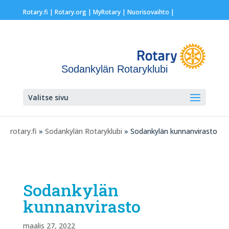
Rotary.fi
|
Rotary.org
|
MyRotary |
Nuorisovaihto
|
Sodankylän Rotaryklubi
Valitse sivu
rotary.fi
»
Sodankylän Rotaryklubi
» Sodankylän kunnanvirasto
Sodankylän
kunnanvirasto
maalis 27, 2022