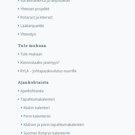
Varainhankinta ja lahjoitukset
Yhteiset projektit
Rotaract ja Interact
Lääkäripankki
Yhteistyö
Tule mukaan
Tule mukaan
Kiinnostaako jäsenyys?
RYLA – Johtajuuskoulutus nuorille
Ajankohtaista
Ajankohtaista
Tapahtumakalenteri
Klubin kalenteri
Piirin kalenteriin
Klubien ja piirin tapahtumakalenteri
Suomen Rotaryn kalenteriin