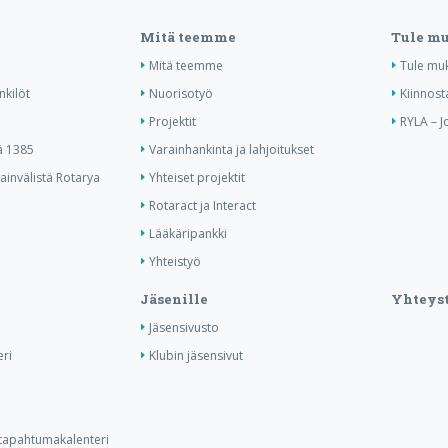
Mitä teemme
Tule m
Mitä teemme
Tule mu
nkilöt
Nuorisotyö
Kiinnost
Projektit
RYLA – J
ä 1385
Varainhankinta ja lahjoitukset
invälistä Rotarya
Yhteiset projektit
Rotaract ja Interact
Lääkäripankki
Yhteistyö
Jäsenille
Yhteyst
Jäsensivusto
ri
Klubin jäsensivut
n tapahtumakalenteri