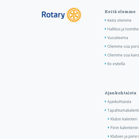
Keitä olemme
Keitä olemme
Hallitus ja toimihe
Vuositeema
Olemme osa piiri
Olemme osa kansa
Ilo esitellä
Ajankohtaista
Ajankohtaista
Tapahtumakalente
Klubin kalenteri
Piirin kalenteriin
Klubien ja piiri