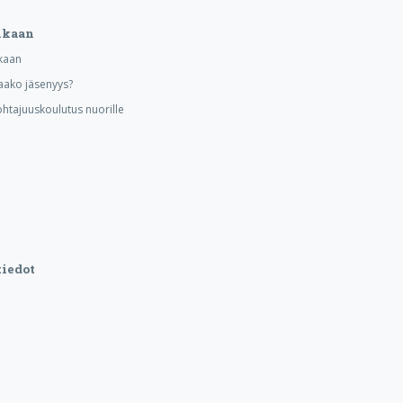
ukaan
kaan
aako jäsenyys?
ohtajuuskoulutus nuorille
iedot