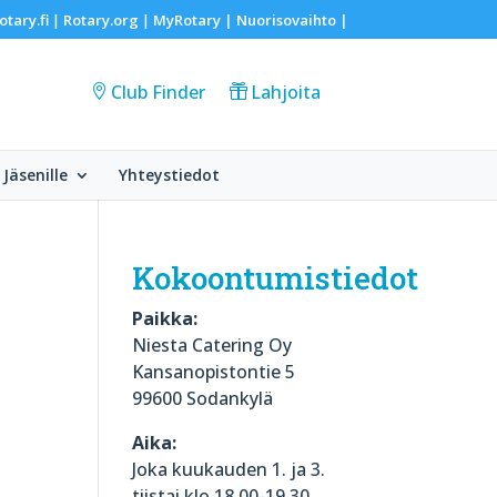
otary.fi
Rotary.org
MyRotary |
Nuorisovaihto
|
|
|
Club Finder
Lahjoita
Jäsenille
Yhteystiedot
Kokoontumistiedot
Paikka:
Niesta Catering Oy
Kansanopistontie 5
99600 Sodankylä
Aika:
Joka kuukauden 1. ja 3.
tiistai klo 18.00-19.30