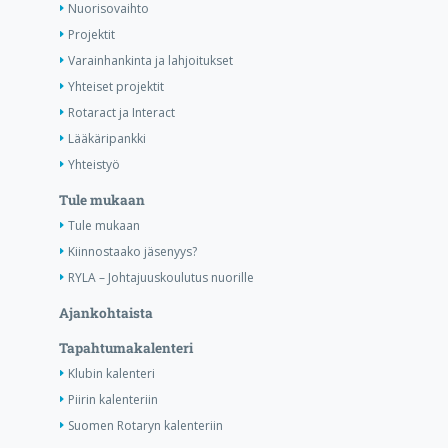
Nuorisovaihto
Projektit
Varainhankinta ja lahjoitukset
Yhteiset projektit
Rotaract ja Interact
Lääkäripankki
Yhteistyö
Tule mukaan
Tule mukaan
Kiinnostaako jäsenyys?
RYLA – Johtajuuskoulutus nuorille
Ajankohtaista
Tapahtumakalenteri
Klubin kalenteri
Piirin kalenteriin
Suomen Rotaryn kalenteriin