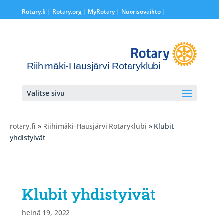
Rotary.fi
|
Rotary.org
|
MyRotary |
Nuorisovaihto
|
Riihimäki-Hausjärvi Rotaryklubi
Valitse sivu
rotary.fi
»
Riihimäki-Hausjärvi Rotaryklubi
» Klubit
yhdistyivät
Klubit yhdistyivät
heinä 19, 2022