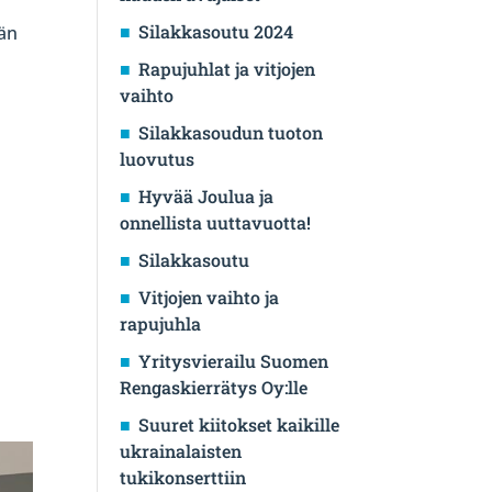
Silakkasoutu 2024
ään
Rapujuhlat ja vitjojen
vaihto
Silakkasoudun tuoton
luovutus
Hyvää Joulua ja
onnellista uuttavuotta!
Silakkasoutu
Vitjojen vaihto ja
rapujuhla
Yritysvierailu Suomen
Rengaskierrätys Oy:lle
Suuret kiitokset kaikille
ukrainalaisten
tukikonserttiin