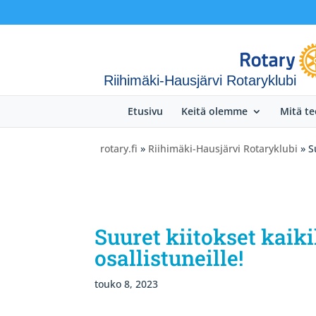
Riihimäki-Hausjärvi Rotaryklubi
Etusivu
Keitä olemme
Mitä t
rotary.fi
»
Riihimäki-Hausjärvi Rotaryklubi
» Su
Suuret kiitokset kaiki
osallistuneille!
touko 8, 2023