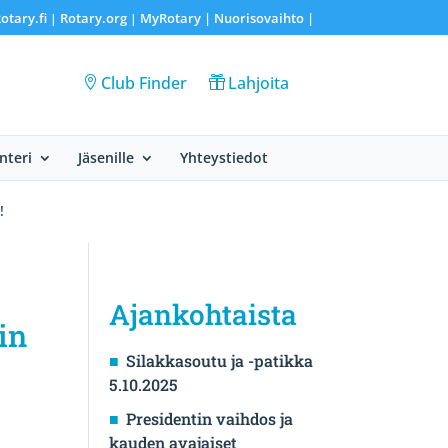
otary.fi
Rotary.org
MyRotary |
Nuorisovaihto
|
|
|
Club Finder
Lahjoita
nteri
Jäsenille
Yhteystiedot
!
Ajankohtaista
in
Silakkasoutu ja -patikka
5.10.2025
Presidentin vaihdos ja
kauden avajaiset