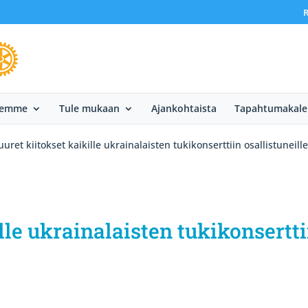
R
eemme
Tule mukaan
Ajankohtaista
Tapahtumakale
uret kiitokset kaikille ukrainalaisten tukikonserttiin osallistuneille
lle ukrainalaisten tukikonsertti