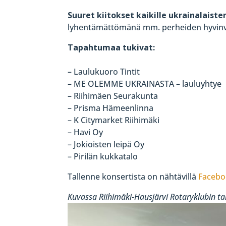
Suuret kiitokset kaikille ukrainalaisten
lyhentämättömänä mm. perheiden hyvinv
Tapahtumaa tukivat:
– Laulukuoro Tintit
– ME OLEMME UKRAINASTA – lauluyhtye
– Riihimäen Seurakunta
– Prisma Hämeenlinna
– K Citymarket Riihimäki
– Havi Oy
– Jokioisten leipä Oy
– Pirilän kukkatalo
Tallenne konsertista on nähtävillä
Facebo
Kuvassa Riihimäki-Hausjärvi Rotaryklubin ta