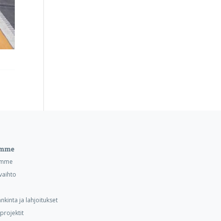
emme
emme
vaihto
nkinta ja lahjoitukset
projektit