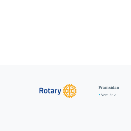
Framsidan
Vem är vi