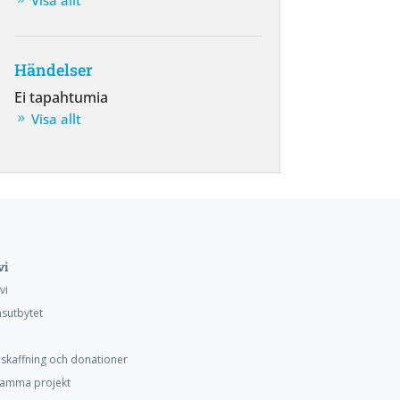
Visa allt
Händelser
Ei tapahtumia
Visa allt
vi
vi
utbytet
skaffning och donationer
amma projekt