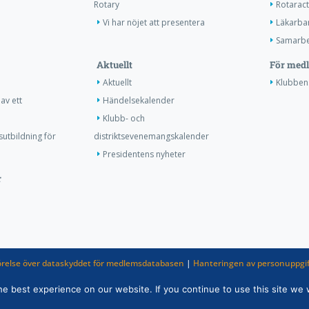
Rotary
Rotaract
Vi har nöjet att presentera
Läkarba
Samarbe
Aktuellt
För med
Aktuellt
Klubben
av ett
Händelsekalender
Klubb- och
utbildning för
distriktsevenemangskalender
Presidentens nyheter
r
relse över dataskyddet för medlemsdatabasen
|
Hanteringen av personuppgif
inom Rotarys verksamhet
 best experience on our website. If you continue to use this site we w