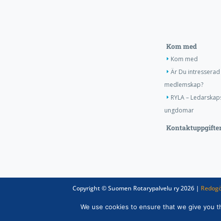
Kom med
Kom med
Är Du intresserad 
medlemskap?
RYLA – Ledarskaps
ungdomar
Kontaktuppgifte
Copyright © Suomen Rotarypalvelu ry 2026 |
Redogö
We use cookies to ensure that we give you the