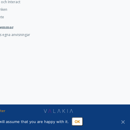
 och Interact
nken
te
lemmar
s egna anvisningar
ter
ill assume that you are happy with it.
OK