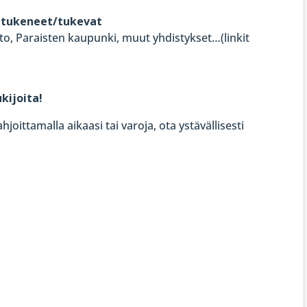
 tukeneet/tukevat
itto, Paraisten kaupunki, muut yhdistykset…(linkit
ijoita!
joittamalla aikaasi tai varoja, ota ystävällisesti