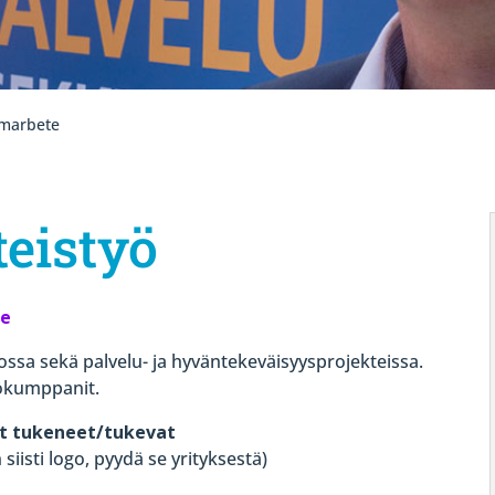
marbete
eistyö
re
ossa sekä palvelu- ja hyväntekeväisyysprojekteissa.
ökumppanit.
t tukeneet/tukevat
n siisti logo, pyydä se yrityksestä)