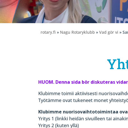
rotary.fi
»
Nagu Rotaryklubb
»
Vad gör vi
» Sa
Yht
HUOM. Denna sida bör diskuteras vida
Klubimme toimii aktiivisesti nuorisovaihd
Työtämme ovat tukeneet monet yhteisty
Klubimme nuorisovaihtotoimintaa ova
Yritys 1 (linkki heidän sivuilleen tai ainaki
Yritys 2 (kuten yllä)