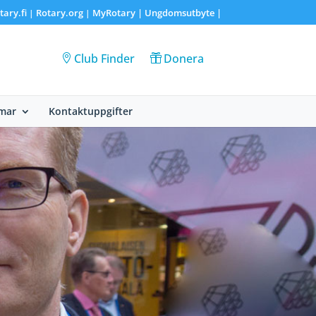
tary.fi
Rotary.org
MyRotary |
Ungdomsutbyte
|
|
|
Club Finder
Donera
mar
Kontaktuppgifter