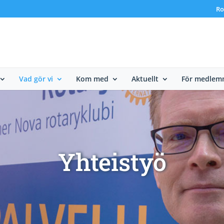
Ro
Vad gör vi
Kom med
Aktuellt
För medlem
Yhteistyö