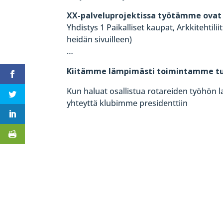
XX-palveluprojektissa työtämme ovat
Yhdistys 1 Paikalliset kaupat, Arkkitehtili
heidän sivuilleen)
…
Kiitämme lämpimästi toimintamme tuk
Kun haluat osallistua rotareiden työhön lah
yhteyttä klubimme presidenttiin