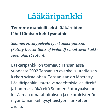
Lääkäripankki
Teemme mahdolliseksi lääkäreiden
lähettämisen kehitysmaihin
Suomen Rotarypalvelu ry:n Lääkäripankkia
(Rotary Doctor Bank of Finland) rahoittavat kaikki
suomalaiset rotarit.
Lääkäripankki on toiminut Tansaniassa
vuodesta 2002 Tansanian evankelisluterilaisen
kirkon sairaaloissa. Tansaniaan on lähetetty
Lääkäripankin kautta vapaaehtoisia lääkäreitä
ja hammaslääkäreitä Suomen Rotarypalvelun
keräämän omarahoituksen ja ulkoministeriön
myöntämän kehitysyhteistyön hanketuen
avulla.