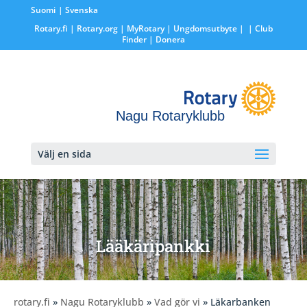
Suomi
Svenska
Rotary.fi
|
Rotary.org
|
MyRotary |
Ungdomsutbyte
|
| Club
Finder
| Donera
Nagu Rotaryklubb
Välj en sida
Lääkäripankki
rotary.fi
»
Nagu Rotaryklubb
»
Vad gör vi
» Läkarbanken