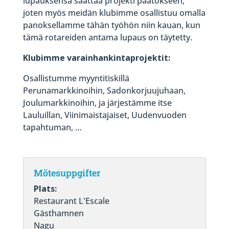
lupauksensa saattaa projekti päätökseen,
joten myös meidän klubimme osallistuu omalla
panoksellamme tähän työhön niin kauan, kun
tämä rotareiden antama lupaus on täytetty.
Klubimme varainhankintaprojektit:
Osallistumme myyntitiskillä
Perunamarkkinoihin, Sadonkorjuujuhaan,
Joulumarkkinoihin, ja järjestämme itse
Lauluillan, Viinimaistajaiset, Uudenvuoden
tapahtuman, …
Mötesuppgifter
Plats:
Restaurant L'Escale
Gästhamnen
Nagu