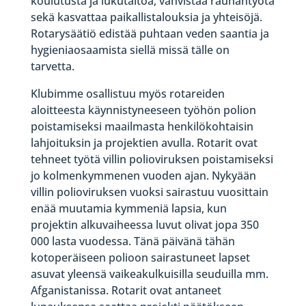
koulutusta ja lukutaitoa, vahvistaa rauhantyötä
sekä kasvattaa paikallistalouksia ja yhteisöjä.
Rotarysäätiö edistää puhtaan veden saantia ja
hygieniaosaamista siellä missä tälle on
tarvetta.
Klubimme osallistuu myös rotareiden
aloitteesta käynnistyneeseen työhön polion
poistamiseksi maailmasta henkilökohtaisin
lahjoituksin ja projektien avulla. Rotarit ovat
tehneet työtä villin polioviruksen poistamiseksi
jo kolmenkymmenen vuoden ajan. Nykyään
villin polioviruksen vuoksi sairastuu vuosittain
enää muutamia kymmeniä lapsia, kun
projektin alkuvaiheessa luvut olivat jopa 350
000 lasta vuodessa. Tänä päivänä tähän
kotoperäiseen polioon sairastuneet lapset
asuvat yleensä vaikeakulkuisilla seuduilla mm.
Afganistanissa. Rotarit ovat antaneet