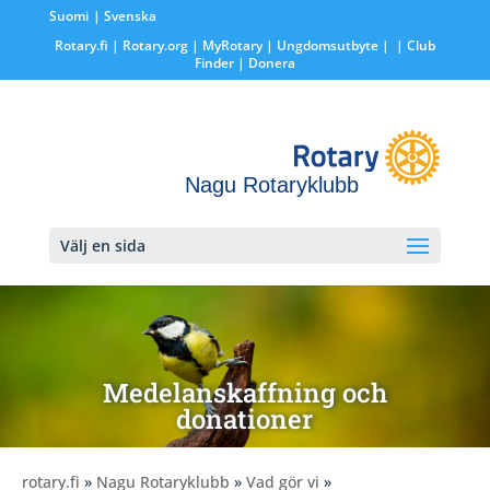
Suomi
Svenska
Rotary.fi
|
Rotary.org
|
MyRotary |
Ungdomsutbyte
|
| Club
Finder
| Donera
Nagu Rotaryklubb
Välj en sida
Medelanskaffning och
donationer
rotary.fi
»
Nagu Rotaryklubb
»
Vad gör vi
»