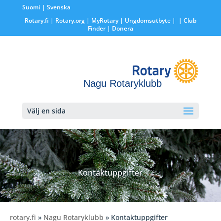
Suomi
Svenska
Rotary.fi
|
Rotary.org
|
MyRotary |
Ungdomsutbyte
|
| Club
Finder
| Donera
Nagu Rotaryklubb
Välj en sida
Kontaktuppgifter
rotary.fi
»
Nagu Rotaryklubb
» Kontaktuppgifter