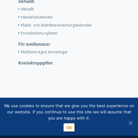
Aktuellt
Aktuellt
Händelsekalender
Klubb- och distriktsevenemangskalender
Presidentens nyheter
För medlemmar
Klubbens egna anvisningar
Kontaktuppgifter
Copyright © Suomen Rotarypalvelu ry 2026 |
Redogörelse
We use cookies to ensure that we give you the best experience on
över dataskyddet för medlemsdatabasen
|
Hanteringen av
our website. If you continue to use this site we will assume that
you are happy with it.
personuppgifter inom Rotarys verksamhet
OK