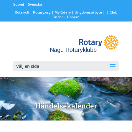
Suomi
Svenska
Rotary.fi
|
Rotary.org
|
MyRotary |
Ungdomsutbyte
|
| Club
Finder
| Donera
Nagu Rotaryklubb
Välj en sida
Händelsekalender