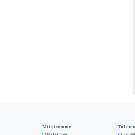
Mitä teemme
Tule m
Mitä teemme
Tule mu