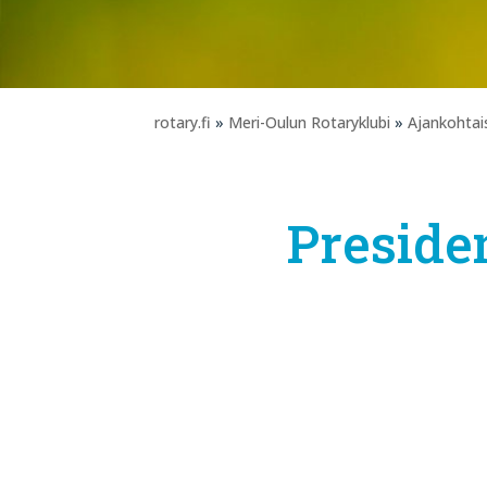
rotary.fi
»
Meri-Oulun Rotaryklubi
»
Ajankohtai
Preside