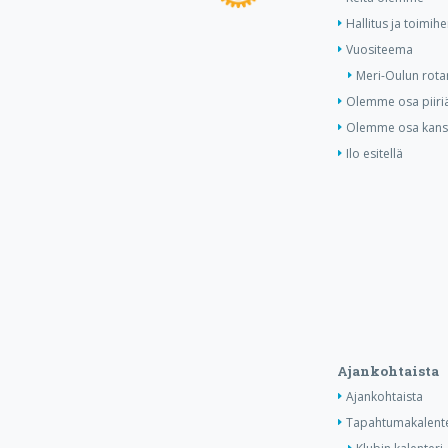
Hallitus ja toimihe
Vuositeema
Meri-Oulun rotar
Olemme osa piiri
Olemme osa kansa
Ilo esitellä
Ajankohtaista
Ajankohtaista
Tapahtumakalente