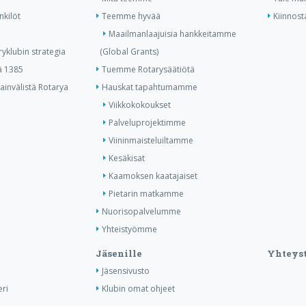
nkilöt
Teemme hyvää
Kiinnost
Maailmanlaajuisia hankkeitamme
yklubin strategia
(Global Grants)
ä 1385
Tuemme Rotarysäätiötä
invälistä Rotarya
Hauskat tapahtumamme
Viikkokokoukset
Palveluprojektimme
Viininmaisteluiltamme
Kesäkisat
Kaamoksen kaatajaiset
Pietarin matkamme
Nuorisopalvelumme
Yhteistyömme
Jäsenille
Yhteyst
Jäsensivusto
ri
Klubin omat ohjeet