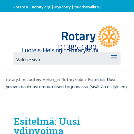
Rotary.fi
|
Rotary.org
|
MyRotary |
Nuorisovaihto
|
Luoteis-Helsingin Rotaryklubi
Valitse sivu
rotary.fi
»
Luoteis-Helsingin Rotaryklubi
» Esitelmä: Uusi
ydinvoima ilmastomuutoksen torjunnassa (sisältää esityksen)
Esitelmä: Uusi
ydinvoima