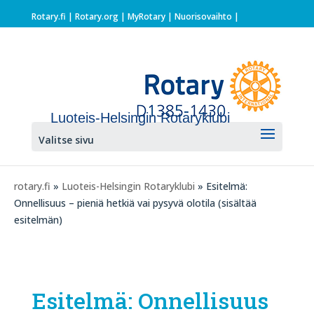
Rotary.fi
|
Rotary.org
|
MyRotary |
Nuorisovaihto
|
Luoteis-Helsingin Rotaryklubi
Valitse sivu
rotary.fi
»
Luoteis-Helsingin Rotaryklubi
» Esitelmä:
Onnellisuus – pieniä hetkiä vai pysyvä olotila (sisältää
esitelmän)
Esitelmä: Onnellisuus