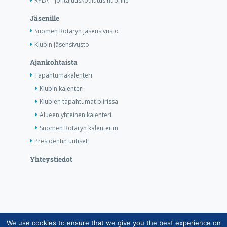
RYLA – Johtajuuskoulutus nuorille
Jäsenille
Suomen Rotaryn jäsensivusto
Klubin jäsensivusto
Ajankohtaista
Tapahtumakalenteri
Klubin kalenteri
Klubien tapahtumat piirissä
Alueen yhteinen kalenteri
Suomen Rotaryn kalenteriin
Presidentin uutiset
Yhteystiedot
We use cookies to ensure that we give you the best experience on
Copyright © Suomen Rotarypalvelu ry 2026 |