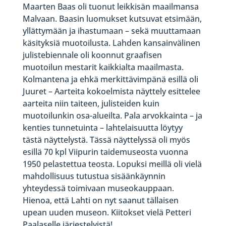
Maarten Baas oli tuonut leikkisän maailmansa
Malvaan. Baasin luomukset kutsuvat etsimään,
yllättymään ja ihastumaan – sekä muuttamaan
käsityksiä muotoilusta. Lahden kansainvälinen
julistebiennale oli koonnut graafisen
muotoilun mestarit kaikkialta maailmasta.
Kolmantena ja ehkä merkittävimpänä esillä oli
Juuret – Aarteita kokoelmista näyttely esittelee
aarteita niin taiteen, julisteiden kuin
muotoilunkin osa-alueilta. Pala arvokkainta – ja
kenties tunnetuinta – lahtelaisuutta löytyy
tästä näyttelystä. Tässä näyttelyssä oli myös
esillä 70 kpl Viipurin taidemuseosta vuonna
1950 pelastettua teosta. Lopuksi meillä oli vielä
mahdollisuus tutustua sisäänkäynnin
yhteydessä toimivaan museokauppaan.
Hienoa, että Lahti on nyt saanut tällaisen
upean uuden museon. Kiitokset vielä Petteri
Paalaselle järjestelyistä!