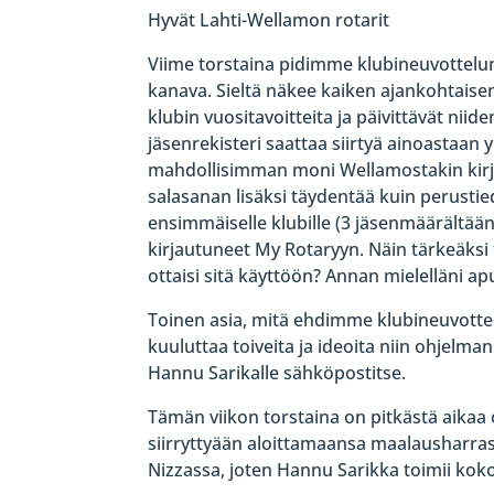
Hyvät Lahti-Wellamon rotarit
Viime torstaina pidimme klubineuvottelun
kanava. Sieltä näkee kaiken ajankohtaisen 
klubin vuositavoitteita ja päivittävät ni
jäsenrekisteri saattaa siirtyä ainoastaan 
mahdollisimman moni Wellamostakin kirjau
salasanan lisäksi täydentää kuin perustie
ensimmäiselle klubille (3 jäsenmäärältään
kirjautuneet My Rotaryyn. Näin tärkeäksi 
ottaisi sitä käyttöön? Annan mielelläni apua 
Toinen asia, mitä ehdimme klubineuvottel
kuuluttaa toiveita ja ideoita niin ohjelma
Hannu Sarikalle sähköpostitse.
Tämän viikon torstaina on pitkästä aikaa 
siirryttyään aloittamaansa maalausharra
Nizzassa, joten Hannu Sarikka toimii kok