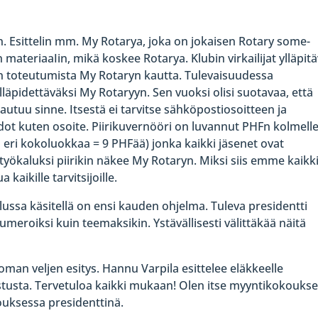
. Esittelin mm. My Rotarya, joka on jokaisen Rotary some-
materiaaIin, mikä koskee Rotarya. Klubin virkailijat ylläpit
iden toteutumista My Rotaryn kautta. Tulevaisuudessa
ylläpidettäväksi My Rotaryyn. Sen vuoksi olisi suotavaa, että
tuu sinne. Itsestä ei tarvitse sähköpostiosoitteen ja
dot kuten osoite. Piirikuvernööri on luvannut PHFn kolmell
 eri kokoluokkaa = 9 PHFää) jonka kaikki jäsenet ovat
työkaluksi piirikin näkee My Rotaryn. Miksi siis emme kaikk
kaikille tarvitsijoille.
ussa käsitellä on ensi kauden ohjelma. Tuleva presidentti
numeroiksi kuin teemaksikin. Ystävällisesti välittäkää näitä
oman veljen esitys. Hannu Varpila esittelee eläkkeelle
stusta. Tervetuloa kaikki mukaan! Olen itse myyntikokouks
ouksessa presidenttinä.