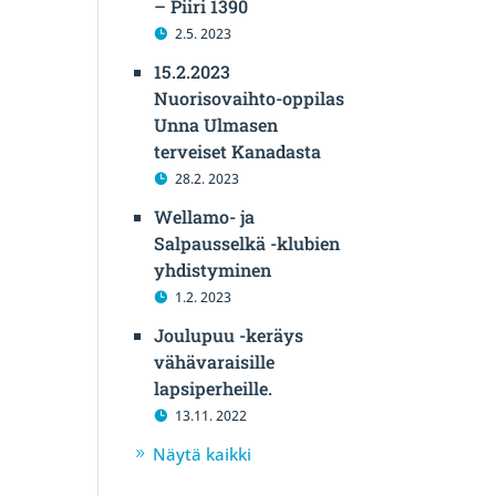
– Piiri 1390
2.5. 2023
15.2.2023
Nuorisovaihto-oppilas
Unna Ulmasen
terveiset Kanadasta
28.2. 2023
Wellamo- ja
Salpausselkä -klubien
yhdistyminen
1.2. 2023
Joulupuu -keräys
vähävaraisille
lapsiperheille.
13.11. 2022
Näytä kaikki