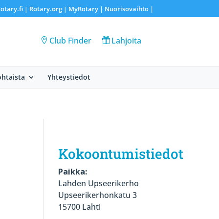
otary.fi
Rotary.org
MyRotary |
Nuorisovaihto
|
|
|
Club Finder
Lahjoita
htaista
Yhteystiedot
Kokoontumistiedot
Paikka:
Lahden Upseerikerho
Upseerikerhonkatu 3
15700 Lahti