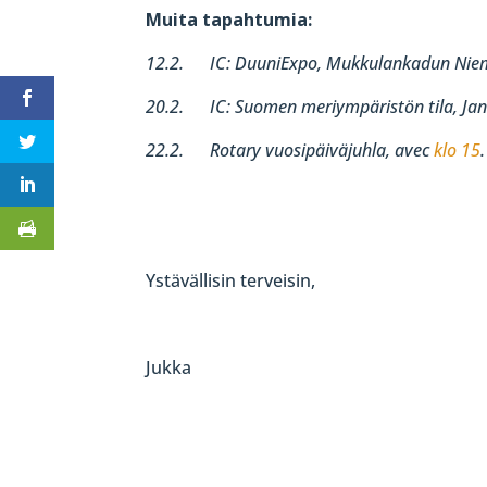
Muita tapahtumia:
12.2. IC: DuuniExpo, Mukkulankadun Ni
20.2. IC: Suomen meriympäristön tila, Ja
22.2. Rotary vuosipäiväjuhla, avec
klo 15
Ystävällisin terveisin,
Jukka