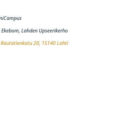
emiCampus
n Ekebom, Lahden Upseerikerho
.
Rautatienkatu 20, 15140 Lahti