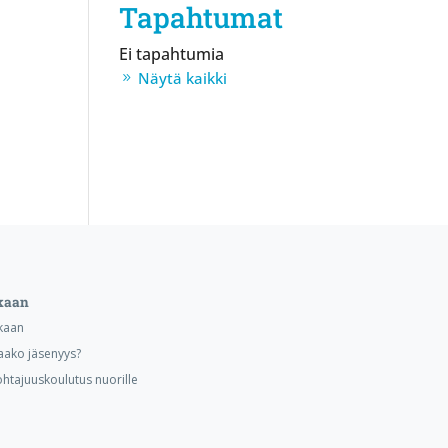
Tapahtumat
Ei tapahtumia
Näytä kaikki
kaan
kaan
aako jäsenyys?
ohtajuuskoulutus nuorille