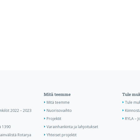
Mitä teemme
Tule mu
Mitä teemme
Tule mu
enkilöt 2022 – 2023
Nuorisovaihto
Kiinnost
Projektit
RYLA – J
ä 1390
Varainhankinta ja lahjoitukset
invälistä Rotarya
Yhteiset projektit