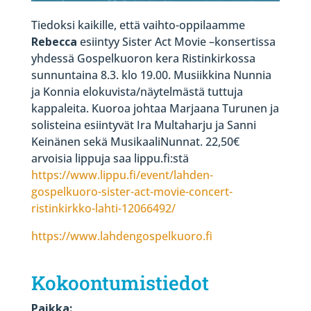
Tiedoksi kaikille, että vaihto-oppilaamme
Rebecca
esiintyy Sister Act Movie –konsertissa
yhdessä Gospelkuoron kera Ristinkirkossa
sunnuntaina 8.3. klo 19.00. Musiikkina Nunnia
ja Konnia elokuvista/näytelmästä tuttuja
kappaleita. Kuoroa johtaa Marjaana Turunen ja
solisteina esiintyvät Ira Multaharju ja Sanni
Keinänen sekä MusikaaliNunnat. 22,50€
arvoisia lippuja saa lippu.fi:stä
https://www.lippu.fi/event/lahden-
gospelkuoro-sister-act-movie-concert-
ristinkirkko-lahti-12066492/
https://www.lahdengospelkuoro.fi
Kokoontumistiedot
Paikka: