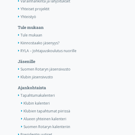
Varainhankinta ja lahjoitukset
Yhteiset projektit
Yhteistyö
Tule mukaan
Tule mukaan
Kiinnostaako jäsenyys?
RYLA – Johtajuuskoulutus nuorille
Jäsenille
Suomen Rotaryn jäsensivusto
Klubin jäsensivusto
Ajankohtaista
Tapahtumakalenteri
Klubin kalenteri
Klubien tapahtumat piirissä
Alueen yhteinen kalenteri
Suomen Rotaryn kalenteriin
Presidentin uutiset