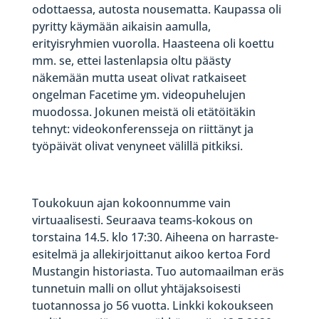
odottaessa, autosta nousematta. Kaupassa oli
pyritty käymään aikaisin aamulla,
erityisryhmien vuorolla. Haasteena oli koettu
mm. se, ettei lastenlapsia oltu päästy
näkemään mutta useat olivat ratkaiseet
ongelman Facetime ym. videopuhelujen
muodossa. Jokunen meistä oli etätöitäkin
tehnyt: videokonferensseja on riittänyt ja
työpäivät olivat venyneet välillä pitkiksi.
Toukokuun ajan kokoonnumme vain
virtuaalisesti. Seuraava teams-kokous on
torstaina 14.5. klo 17:30. Aiheena on harraste-
esitelmä ja allekirjoittanut aikoo kertoa Ford
Mustangin historiasta. Tuo automaailman eräs
tunnetuin malli on ollut yhtäjaksoisesti
tuotannossa jo 56 vuotta. Linkki kokoukseen