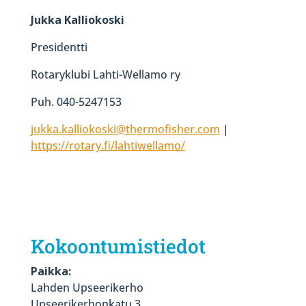
Jukka Kalliokoski
Presidentti
Rotaryklubi Lahti-Wellamo ry
Puh. 040-5247153
jukka.kalliokoski@thermofisher.com
|
https://rotary.fi/lahtiwellamo/
Kokoontumistiedot
Paikka:
Lahden Upseerikerho
Upseerikerhonkatu 3