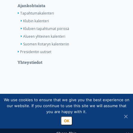
Ajankohtaista
Tapahtumakalenteri
Klubin kalenteri
Klubien tapahtumat piirissä
Alueen yhteinen kalenteri
Suomen Rotaryn kalenteriin
Presidentin uutiset
Yhteystiedot
We use cookies to ensure that we give you the best experience on
Copyright © Suomen Rotarypalvelu ry 2026 |
our website. If you continue to use this site we will assume that
Jäsentietojärjestelmän tietosuojaseloste
|
Henkilötietojen
you are happy with it.
käsittely Rotarytoiminnassa
OK